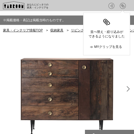
あなたにピッタリの
家具・インテリアを
※掲載価格・表記は掲載当時のものです。
家具・インテリア情報TOP
>
収納家具
>
リビングボード
>
ビーナ(bina)のリビ
並べ替え・絞り込みが
できるようになりました
MYクリップを見る