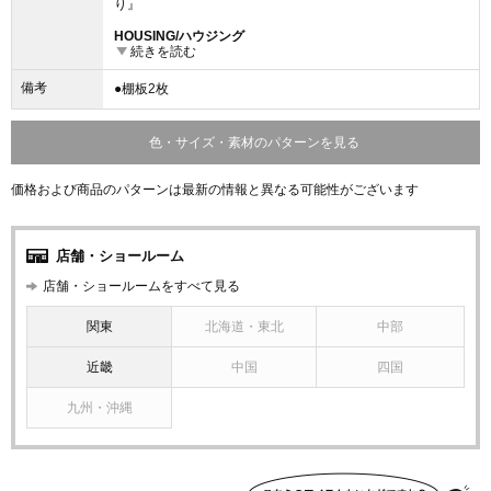
り』
HOUSING/ハウジング
続きを読む
2016年8月号『メゾン・エ・オブジェに見る最新インテリア
トレンド』
備考
●棚板2枚
色・サイズ・素材のパターンを見る
価格および商品のパターンは最新の情報と異なる可能性がございます
店舗・ショールーム
店舗・ショールームをすべて見る
関東
北海道・東北
中部
近畿
中国
四国
九州・沖縄