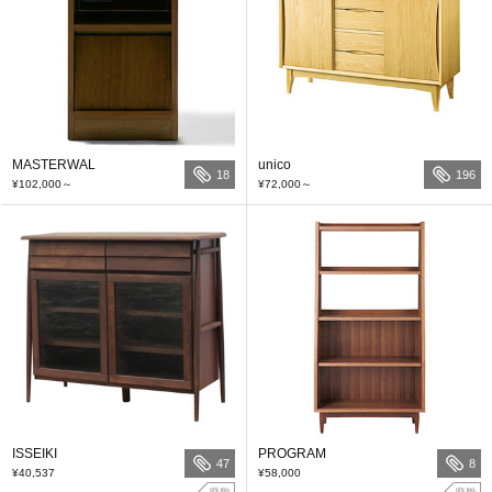
MASTERWAL
unico
18
196
¥102,000
～
¥72,000
～
ISSEIKI
PROGRAM
47
8
¥40,537
¥58,000