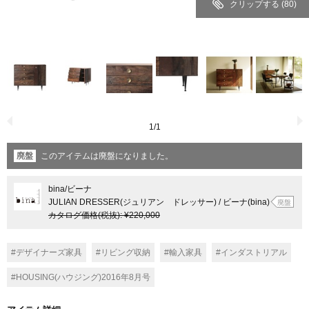
クリップする
(80)
1
/
1
廃盤
このアイテムは廃盤になりました。
bina
/ビーナ
JULIAN DRESSER(ジュリアン ドレッサー) / ビーナ(bina)
廃盤
カタログ価格
(税抜)
:
¥220,000
#デザイナーズ家具
#リビング収納
#輸入家具
#インダストリアル
#HOUSING(ハウジング)2016年8月号