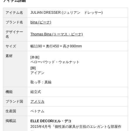
アイテム詳細
アイテム名
JULIAN DRESSER (ジュリアン ドレッサー)
ブランド名
bina (ビーナ)
デザイナー
Thomas Bina (トーマス・ビーナ)
名
サイズ
幅1190 × 奥行450 × 高さ990mm
素材
[本体]
ペローバウッド・ウォルナット
[脚]
アイアン
取っ手：真鍮
機能
組立式
ブランド国
アメリカ
生産国
ベトナム
掲載誌
ELLE DECOR/エル・デコ
2015年4月号『個性派の家具が主役のエレガントな部屋作