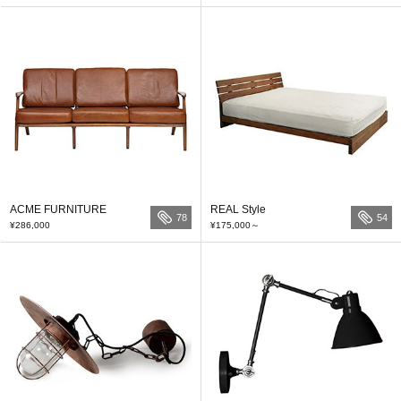
ACME FURNITURE
REAL Style
78
54
¥286,000
¥175,000
～