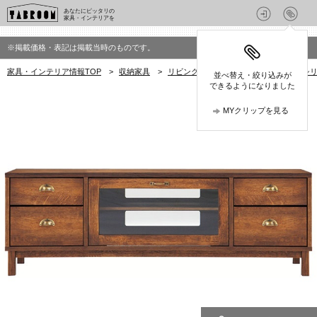
あなたにピッタリの
家具・インテリアを
※掲載価格・表記は掲載当時のものです。
家具・インテリア情報TOP
>
収納家具
>
リビングボード
>
ウイスキーオークシリーズ(
並べ替え・絞り込みが
できるようになりました
MYクリップを見る