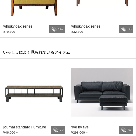
whisky oak series
whisky oak series
147
35
¥79,800
¥32,800
いっしょによく見られているアイテム
journal standard Furniture
five by five
72
87
¥46,000
～
¥298,000
～