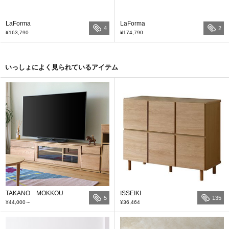
LaForma
LaForma
4
2
¥163,790
¥174,790
いっしょによく見られているアイテム
TAKANO MOKKOU
ISSEIKI
5
135
¥44,000
～
¥36,464