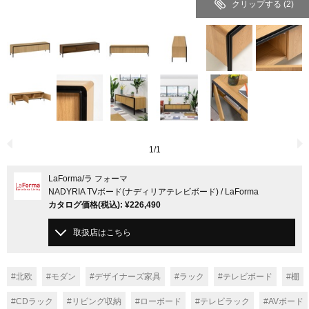
クリップする
(2)
1
/
1
LaForma
/ラ フォーマ
NADYRIA TVボード(ナディリアテレビボード) / LaForma
カタログ価格
(税込)
:
¥226,490
取扱店はこちら
#北欧
#モダン
#デザイナーズ家具
#ラック
#テレビボード
#棚
#CDラック
#リビング収納
#ローボード
#テレビラック
#AVボード