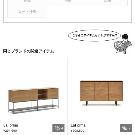
近畿
中国
四国
九州・沖縄
同じブランドの関連アイテム
LaForma
LaForma
4
2
¥294,690
¥208,890