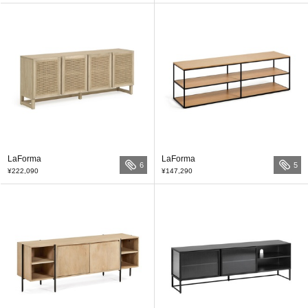
LaForma
LaForma
6
5
¥222,090
¥147,290