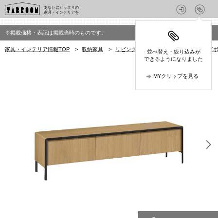
あなたにピッタリの
家具・インテリアを
※掲載価格・表記は掲載当時のものです。
家具・インテリア情報TOP
>
収納家具
>
リビングボード
>
LaFormaのリビング
並べ替え・絞り込みが
できるようになりました
MYクリップを見る