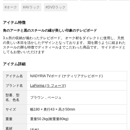
#オーク
#AVラック
#DVDラック
アイテム特徴
角のアーチと黒のスチールの縁が美しい印象のテレビボード
3ヵ所の収納が備わったテレビボード。 オーク材をダイレクトに使用し、天然
の美しい木目を活かしたデザインとなっております。 淵を囲うように組まれた
スチールの脚も特徴でディティールまでこだわった商品です。 サイドボードと
してもお使いいただけます
アイテム詳細
アイテム名
NADYRIA TVボード (ナディリアテレビボード)
ブランド名
LaForma (ラ フォーマ)
型番、型
ブラウン，ベージュ
名、色名
サイズ
幅180 × 奥行43 × 高さ50mm
重量
重量50.2kg(耐重量80kg)
素材