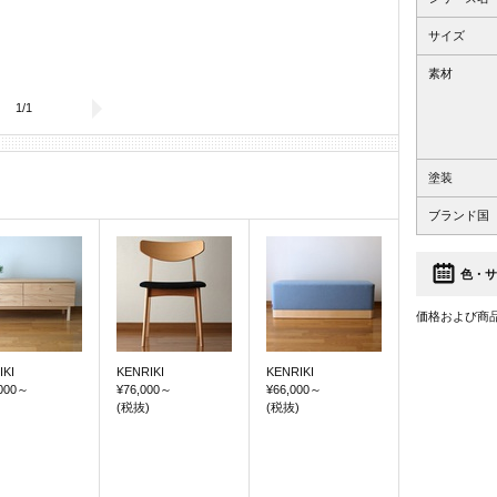
サイズ
素材
1
/
1
塗装
ブランド国
色・サ
価格および商
IKI
KENRIKI
KENRIKI
000
～
¥76,000
～
¥66,000
～
(税抜)
(税抜)