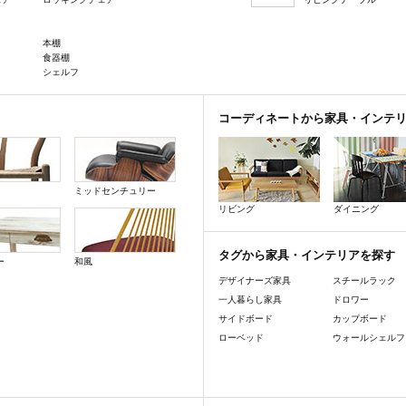
本棚
食器棚
シェルフ
コーディネートから家具・インテ
ミッドセンチュリー
リビング
ダイニング
タグから家具・インテリアを探す
ー
和風
デザイナーズ家具
スチールラック
一人暮らし家具
ドロワー
サイドボード
カップボード
ローベッド
ウォールシェルフ