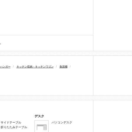
キ
ハンガー
/
キッチン収納・キッチンワゴン
/
食器棚
/
デスク
サイドテーブル
パソコンデスク
折りたたみテーブル