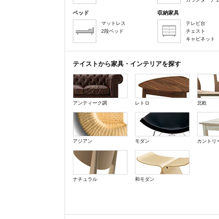
ベッド
収納家具
マットレス
テレビ台
2段ベッド
チェスト
キャビネット
テイストから家具・インテリアを探す
アンティーク調
レトロ
北欧
アジアン
モダン
カントリ
ナチュラル
和モダン