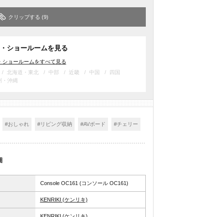
クリップする
(9)
・ショールームを見る
・ショールームをすべて見る
北海道・東北
中部
近畿
中国
四国
州・沖縄
#おしゃれ
#リビング収納
#AVボード
#チェリー
細
Console OC161 (コンソール OC161)
KENRIKI (ケンリキ)
KENRIKI (ケンリキ)