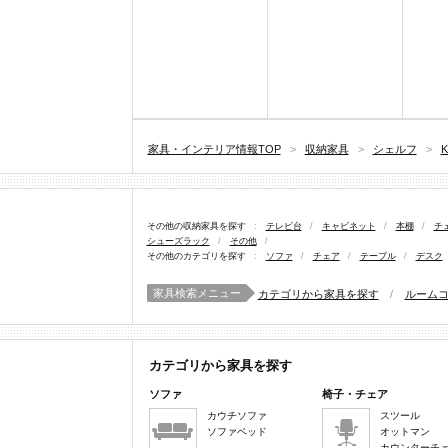
家具・インテリア情報TOP
>
収納家具
>
シェルフ
>
その他の収納家具を探す
:
テレビ台
/
キャビネット
/
本棚
/
チ
シューズラック
/
その他
/
その他のカテゴリを探す
:
ソファ
/
チェア
/
テーブル
/
デスク
家具検索メニュー
カテゴリから家具を探す
/
ルーム
カテゴリから家具を探す
ソファ
椅子・チェア
カウチソファ
スツール
ソファベッド
オットマン
カウンターチ