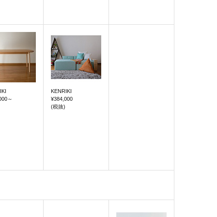
IKI
KENRIKI
000
～
¥384,000
(税抜)