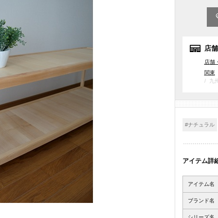
店舗
店舗
関東
九
#ナチュラル
アイテム詳
アイテム名
ブランド名
シリーズ名