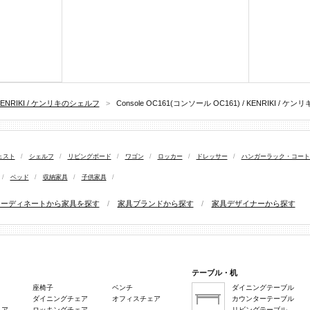
KENRIKI / ケンリキのシェルフ
>
Console OC161(コンソール OC161) / KENRIKI / ケンリ
ェスト
/
シェルフ
/
リビングボード
/
ワゴン
/
ロッカー
/
ドレッサー
/
ハンガーラック・コート
/
ベッド
/
収納家具
/
子供家具
/
コーディネートから家具を探す
/
家具ブランドから探す
/
家具デザイナーから探す
テーブル・机
座椅子
ベンチ
ダイニングテーブル
ダイニングチェア
オフィスチェア
カウンターテーブル
ェア
ロッキングチェア
リビングテーブル