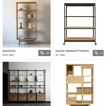
greeniche
journal standard Furniture
195
41
¥127,000
～
¥77,000