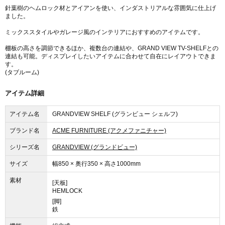
針葉樹のヘムロック材とアイアンを使い、インダストリアルな雰囲気に仕上げ
ました。
ミックススタイルやガレージ風のインテリアにおすすめのアイテムです。
棚板の高さを調節できるほか、複数台の連結や、GRAND VIEW TV-SHELFとの
連結も可能。ディスプレイしたいアイテムに合わせて自在にレイアウトできま
す。
(タブルーム)
アイテム詳細
アイテム名
GRANDVIEW SHELF (グランビュー シェルフ)
ブランド名
ACME FURNITURE (アクメファニチャー)
シリーズ名
GRANDVIEW (グランドビュー)
サイズ
幅850 × 奥行350 × 高さ1000mm
素材
[天板]
HEMLOCK
[脚]
鉄