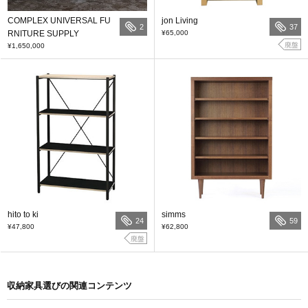
COMPLEX UNIVERSAL FU
jon Living
2
37
RNITURE SUPPLY
¥65,000
廃盤
¥1,650,000
hito to ki
simms
24
59
¥47,800
¥62,800
廃盤
収納家具選びの関連コンテンツ