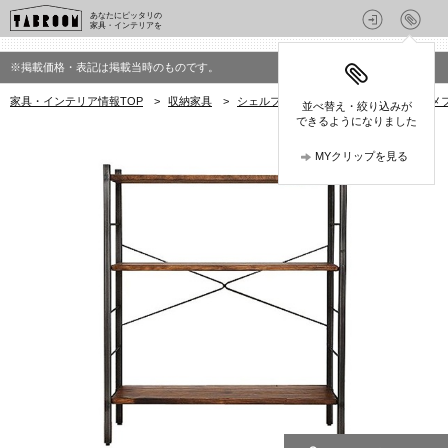
あなたにピッタリの
家具・インテリアを
※掲載価格・表記は掲載当時のものです。
家具・インテリア情報TOP
>
収納家具
>
シェルフ
>
ACME FURNITURE(ア
並べ替え・絞り込みが
できるようになりました
MYクリップを見る