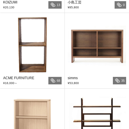
KOIZUMI
小島工芸
13
0
¥20,130
¥85,800
ACME FURNITURE
simms
68
35
¥16,000
～
¥53,800