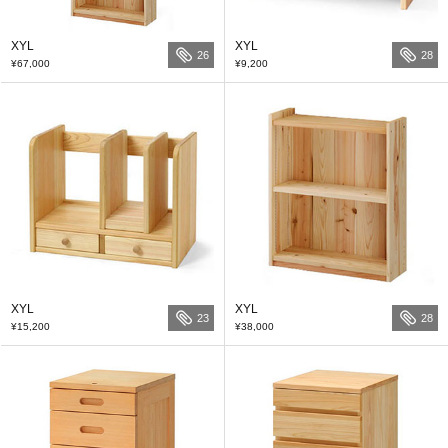
XYL
XYL
26
28
¥67,000
¥9,200
XYL
XYL
23
28
¥15,200
¥38,000