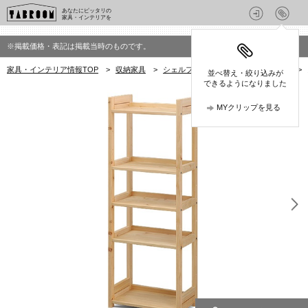
あなたにピッタリの
家具・インテリアを
※掲載価格・表記は掲載当時のものです。
家具・インテリア情報TOP
>
収納家具
>
シェルフ
>
キシル(XYL)のシェルフ
>
並べ替え・絞り込みが
できるようになりました
MYクリップを見る