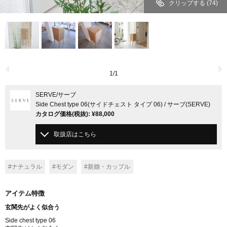
クリップする
(74)
1
/
1
SERVE
/サーブ
Side Chest type 06(サイドチェスト タイプ 06) / サーブ(SERVE)
カタログ価格
(税抜)
:
¥88,000
取扱店はこちら
#ナチュラル
#モダン
#新婚・カップル
アイテム特徴
玄関先がよく似合う
Side chest type 06