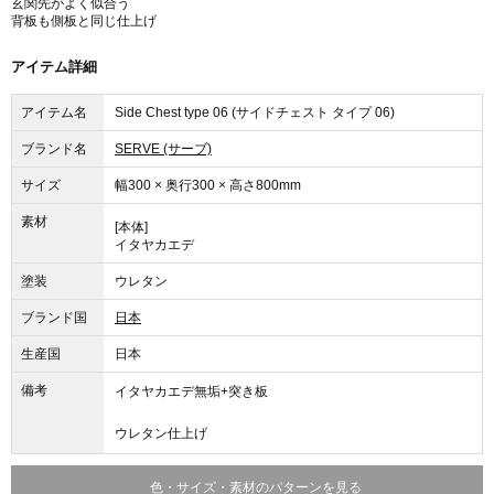
玄関先がよく似合う
背板も側板と同じ仕上げ
アイテム詳細
アイテム名
Side Chest type 06 (サイドチェスト タイプ 06)
ブランド名
SERVE (サーブ)
サイズ
幅300 × 奥行300 × 高さ800mm
素材
[本体]
イタヤカエデ
塗装
ウレタン
ブランド国
日本
生産国
日本
備考
イタヤカエデ無垢+突き板
ウレタン仕上げ
色・サイズ・素材のパターンを見る