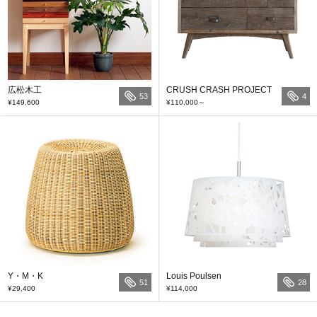
広松木工
CRUSH CRASH PROJECT
53
4
¥149,600
¥110,000
～
Y・M・K
Louis Poulsen
51
28
¥29,400
¥114,000