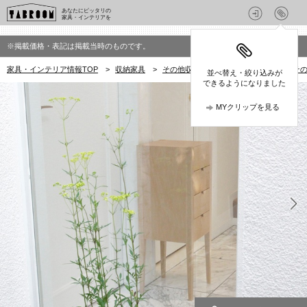
あなたにピッタリの
家具・インテリアを
※掲載価格・表記は掲載当時のものです。
家具・インテリア情報TOP
>
収納家具
>
その他収納家具
>
サーブ(SERVE)の
並べ替え・絞り込みが
できるようになりました
MYクリップを見る