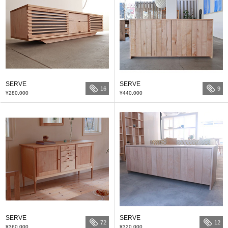
SERVE
SERVE
16
9
¥280,000
¥440,000
SERVE
SERVE
72
12
¥360,000
¥320,000