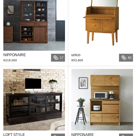
NIPPONAIRE
unico
17
80
¥219,000
¥53,800
LOFT STYLE
NIPPONAIRE