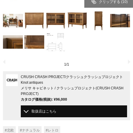
クリップする
(10)
1
/
1
CRUSH CRASH PROJECT
/クラッシュクラッシュプロジェクト
Knot antiques
メリサ キャビネット / クラッシュプロジェクト(CRUSH CRASH
PROJECT)
カタログ価格
(税抜)
:
¥96,000
取扱店はこちら
#北欧
#ナチュラル
#レトロ