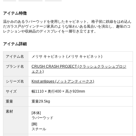
アイテム特徴
温かみのあるラバーウッドを使用したキャビネット。 格子状に鉄線をはめ込ん
だガラス戸がヴィンテージ家具のような味わいある風合いを演出し、趣味のコ
レクションや収納品のディスプレイを一層引き立てます。
アイテム詳細
アイテム名
メリサ キャビネット (メリサ キャビネット)
ブランド名
CRUSH CRASH PROJECT (クラッシュクラッシュプロジ
ェクト)
シリーズ名
Knot antiques (ノットアンティークス)
サイズ
幅1110 × 奥行400 × 高さ920mm
重量
重量29.5kg
素材
[本体]
ラバーウッド
[脚]
スチール