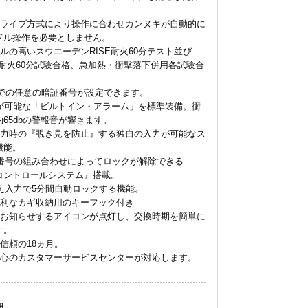
ドライブ方式により操作に合わせカンヌキが自動的に
ドル操作を必要としません。
ルの高いスウエーデンRISE耐火60分テスト並び
S耐火60分試験合格、急加熱・衝撃落下併用各試験合
までの任意の暗証番号が設定できます。
Fが可能な「ビルトイン・アラーム」を標準装備。衝
65dbの警報音が響きます。
入力時の『覗き見を防止』する独自の入力が可能なス
機能。
証番号の組み合わせによってロックが解除できる
コントロールシステム』搭載。
違え入力で5分間自動ロックする機能。
便利なカギ収納用のキーフック付き
をお知らせするアイコンが点灯し、交換時期を簡単に
す。
信頼の18ヵ月。
安心のカスタマーサービスセンターが対応します。
細