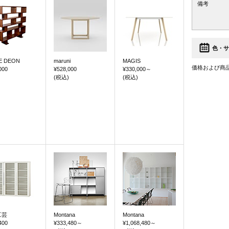
備考
色・サ
E DEON
maruni
MAGIS
価格および商
000
¥528,000
¥330,000
～
(税込)
(税込)
工芸
Montana
Montana
400
¥333,480
～
¥1,068,480
～