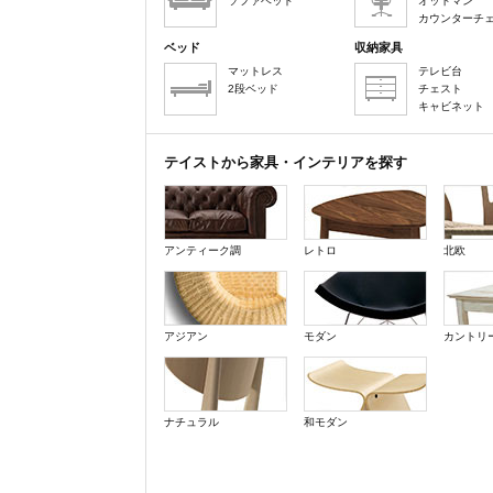
ソファベッド
オットマン
カウンターチ
ベッド
収納家具
マットレス
テレビ台
2段ベッド
チェスト
キャビネット
テイストから家具・インテリアを探す
アンティーク調
レトロ
北欧
アジアン
モダン
カントリ
ナチュラル
和モダン