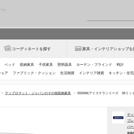
リアを
コーディネートを探す
家具・インテリアショップを
ベッド
収納家具
子供家具
照明器具
カーテン・ブラインド
時計
ウェア
ファブリック・クッション
生活雑貨
インテリア雑貨
キッチン・住宅
>
ディプロマット・ジャパンのその他収納家具
>
S500W(アイステラシリーズ 36リッ
ディ
プレ
パー
S5