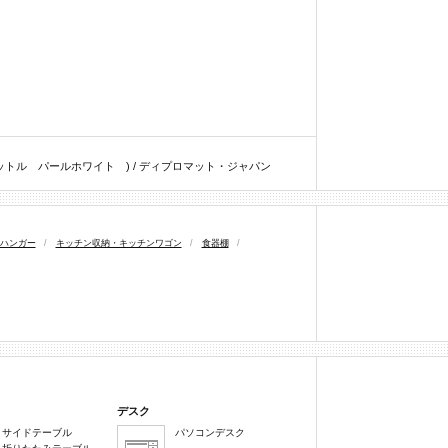
リットル パールホワイト ) / ディプロマット・ジャパン
ハンガー
/
キッチン収納・キッチンワゴン
/
食器棚
/
デスク
サイドテーブル
パソコンデスク