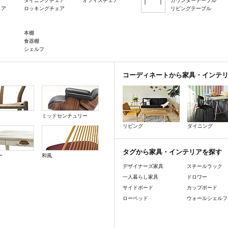
ダイニングチェア
オフィスチェア
カウンターテーブル
ェア
ロッキングチェア
リビングテーブル
本棚
食器棚
シェルフ
コーディネートから家具・インテ
ミッドセンチュリー
リビング
ダイニング
タグから家具・インテリアを探す
ー
和風
デザイナーズ家具
スチールラック
一人暮らし家具
ドロワー
サイドボード
カップボード
ローベッド
ウォールシェルフ