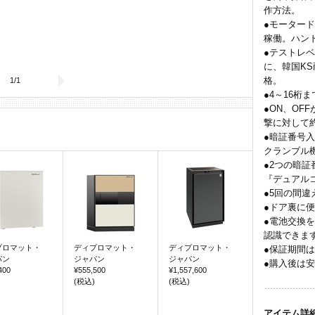
作方法。
●モーター
稼働。ハン
●テストレベ
に、韓国K
格。
1
/
1
●4～16桁
●ON、OF
撃に対して約
●暗証番号
クランブル
●2つの暗
『デュアル
●5回の間
●ドア裏に
●電池交換
認識できま
プロマット・
ディプロマット・
ディプロマット・
●保証期間は
パン
ジャパン
ジャパン
●購入後は
400
¥555,500
¥1,557,600
(税込)
(税込)
アイテム詳