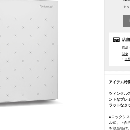
カタ
店舗
店舗
関東
九
アイテム特
ツィンクル
ントなプレ
ラットなタ
●ロックシ
ル式。正面右
を簡単操作