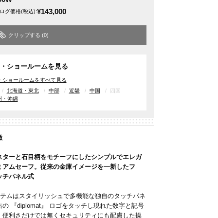
¥143,000
ログ価格
(税込)
:
クリップする
(0)
・ショールームを見る
・ショールームをすべて見る
北海道・東北
中部
近畿
中国
四国
州・沖縄
徴
スターと石目柄をモチーフにしたシンプルでエレガ
ミアムセーフ。従来の金庫イメージを一新したフ
ッチパネル式
ステムはスタイリッシュで多機能な独自のタッチパネ
の 『diplomat』 ロゴをタッチし現れた数字と記号
。便利さだけでは無くセキュリティにも配慮した操