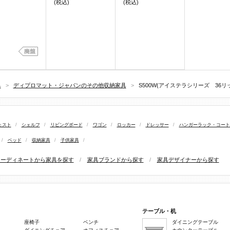
(税込)
(税込)
具
>
ディプロマット・ジャパンのその他収納家具
>
S500W(アイステラシリーズ 36
ェスト
/
シェルフ
/
リビングボード
/
ワゴン
/
ロッカー
/
ドレッサー
/
ハンガーラック・コート
/
ベッド
/
収納家具
/
子供家具
/
コーディネートから家具を探す
/
家具ブランドから探す
/
家具デザイナーから探す
テーブル・机
座椅子
ベンチ
ダイニングテーブル