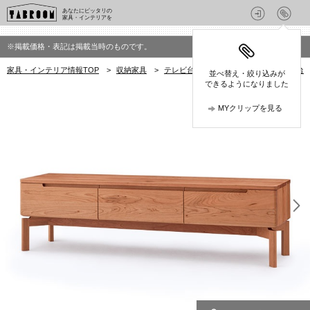
あなたにピッタリの
家具・インテリアを
※掲載価格・表記は掲載当時のものです。
家具・インテリア情報TOP
>
収納家具
>
テレビ台
>
BENCA(ベンカ)のテレビ台
並べ替え・絞り込みが
できるようになりました
MYクリップを見る