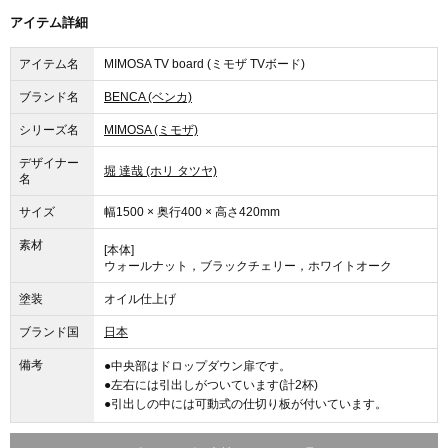
アイテム詳細
アイテム名
MIMOSA TV board (ミモザ TVボード)
ブランド名
BENCA (ベンカ)
シリーズ名
MIMOSA (ミモザ)
デザイナー
堀 達哉 (ホリ タツヤ)
名
サイズ
幅1500 × 奥行400 × 高さ420mm
素材
[本体]
ウォールナット，ブラックチェリー，ホワイトオーク
塗装
オイル仕上げ
ブランド国
日本
備考
●中央部はドロップダウン扉です。
●左右には引出しがついています(計2杯)
●引出しの中には可動式の仕切り板が付いています。