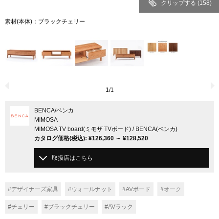
クリップする
(158)
素材(本体)：ブラックチェリー
1
/
1
BENCA
/ベンカ
MIMOSA
MIMOSA TV board(ミモザ TVボード) / BENCA(ベンカ)
カタログ価格
(税込)
:
¥126,360
～
¥128,520
取扱店はこちら
#デザイナーズ家具
#ウォールナット
#AVボード
#オーク
#チェリー
#ブラックチェリー
#AVラック