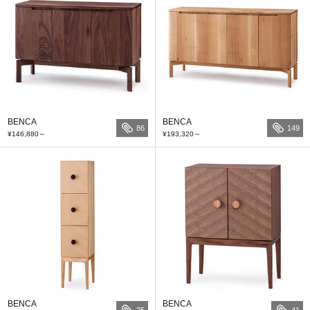
BENCA
BENCA
86
149
¥146,880
～
¥193,320
～
BENCA
BENCA
25
41