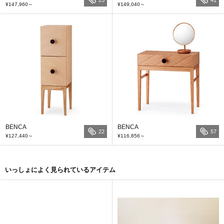
¥147,960
～
¥149,040
～
BENCA
BENCA
22
57
¥127,440
～
¥116,856
～
いっしょによく見られているアイテム