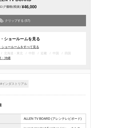
¥46,000
ログ価格
(税抜)
:
クリップする
(57)
・ショールームを見る
・ショールームをすべて見る
北海道・東北
中部
近畿
中国
四国
州・沖縄
#インダストリアル
細
ALLEN TV BOARD (アレンテレビボード)