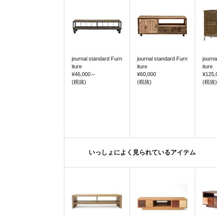
journal standard Furn
journal standard Furn
journa
iture
iture
iture
¥46,000
～
¥60,000
¥125,
(税抜)
(税抜)
(税抜)
いっしょによく見られているアイテム