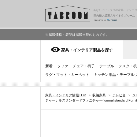
あなたにピッタリの家具・インテ
国内最大級家具サイトタブルーム
※掲載価格・表記は掲載当時のものです。
家具・インテリア製品を探す
新着
ソファ
チェア・椅子
テーブル
デスク・机
ラグ・マット・カーペット
キッチン用品・テーブル
家具・インテリア情報TOP
>
収納家具
>
テレビ台
>
ジャ
ジャーナルスタンダードファニチャー(journal standard Furnitu