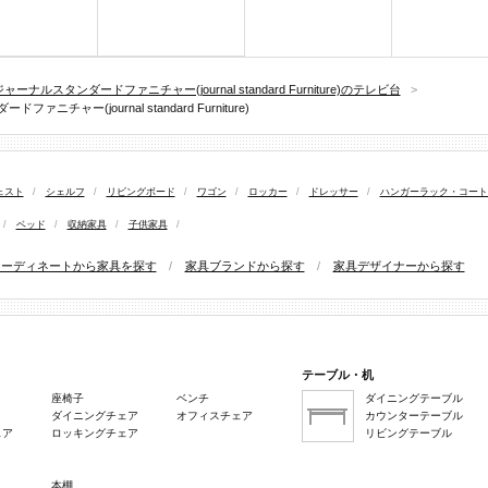
ャーナルスタンダードファニチャー(journal standard Furniture)のテレビ台
>
ニチャー(journal standard Furniture)
ェスト
/
シェルフ
/
リビングボード
/
ワゴン
/
ロッカー
/
ドレッサー
/
ハンガーラック・コート
/
ベッド
/
収納家具
/
子供家具
/
コーディネートから家具を探す
/
家具ブランドから探す
/
家具デザイナーから探す
テーブル・机
座椅子
ベンチ
ダイニングテーブル
ダイニングチェア
オフィスチェア
カウンターテーブル
ェア
ロッキングチェア
リビングテーブル
本棚