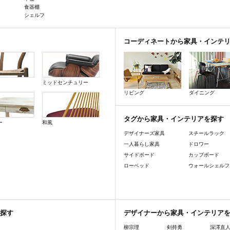
食器棚
シェルフ
コーディネートから家具・インテ
ミッドセンチュリー
リビング
ダイニング
タグから家具・インテリアを探す
ー
和風
デザイナーズ家具
スチールラック
一人暮らし家具
ドロワー
サイドボード
カップボード
ローベッド
ウォールシェルフ
探す
デザイナーから家具・インテリア
柳宗理
剣持勇
深澤直