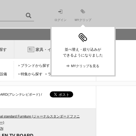
ログイン
MYクリップ
探す
家具・インテリアニュース
並べ替え・絞り込みが
できるようになりました
ブランドから探す
デザイナーから探す
MYクリップを見る
設備
特集から探す
ランキングから探す
 BOARD(アレンテレビボード) /
rnal standard Furniture (ジャーナルスタンダードファニ
ー)
EN
LEN TV BOARD