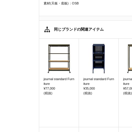
素材(天板・底板)：OSB
同じブランドの関連アイテム
journal standard Furn
journal standard Furn
journa
iture
iture
iture
¥77,000
¥35,000
¥57,0
(税抜)
(税抜)
(税抜)