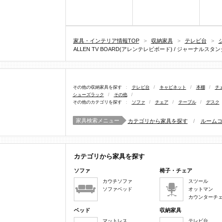
家具・インテリア情報TOP
>
収納家具
>
テレビ台
>
ジ
ALLEN TV BOARD(アレンテレビボード) / ジャーナルスタンダードファ
その他の収納家具を探す
:
テレビ台
/
キャビネット
/
本棚
/
チ
シューズラック
/
その他
/
その他のカテゴリを探す
:
ソファ
/
チェア
/
テーブル
/
デスク
家具検索メニュー
カテゴリから家具を探す
/
ルーム
カテゴリから家具を探す
ソファ
椅子・チェア
カウチソファ
スツール
ソファベッド
オットマン
カウンターチ
ベッド
収納家具
マットレス
テレビ台