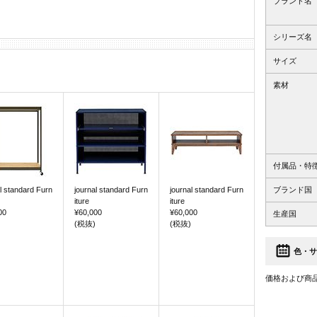
ブランド名
シリーズ名
サイズ
素材
付属品・特
l standard Furn
journal standard Furn
journal standard Furn
ブランド国
iture
iture
00
¥60,000
¥60,000
生産国
(税抜)
(税抜)
色・サ
価格および商