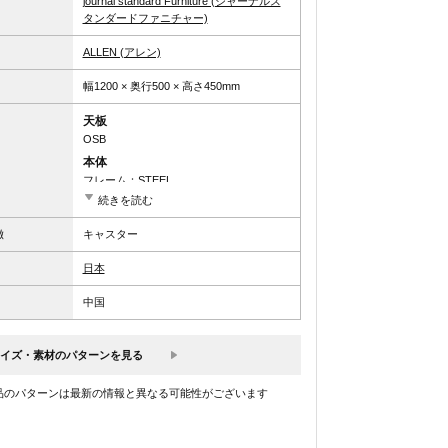
journal standard Furniture (ジャーナルス
タンダードファニチャー)
ALLEN (アレン)
幅1200 × 奥行500 × 高さ450mm
天板
OSB
本体
フレーム：STEEL
続きを読む
備考
天板・底板：OSB
徴
キャスター
日本
中国
イズ・素材のパターンを見る
品のパターンは最新の情報と異なる可能性がございます