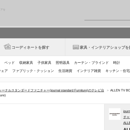
リアを
コーディネートを探す
家具・インテリアショップを
ベッド
収納家具
子供家具
照明器具
カーテン・ブラインド
時計
ウェア
ファブリック・クッション
生活雑貨
インテリア雑貨
キッチン・住宅
ーナルスタンダードファニチャー(journal standard Furniture)のテレビ台
>
ALLEN TV
re)
jou
チャ
ALL
AL