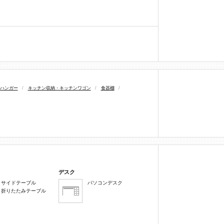
ハンガー
/
キッチン収納・キッチンワゴン
/
食器棚
/
デスク
サイドテーブル
パソコンデスク
折りたたみテーブル