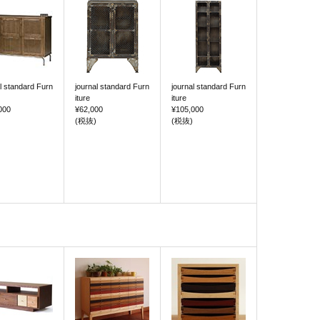
l standard Furn
journal standard Furn
journal standard Furn
iture
iture
000
¥62,000
¥105,000
(税抜)
(税抜)