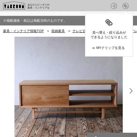
あなたにピッタリの
家具・インテリアを
※掲載価格・表記は掲載当時のものです。
家具・インテリア情報TOP
>
収納家具
>
テレビ台
>
グリニッチ(greeniche)の
並べ替え・絞り込みが
できるようになりました
MYクリップを見る