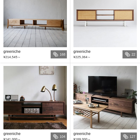
greeniche
greeniche
168
22
¥214,545
～
¥225,364
～
greeniche
greeniche
104
127
¥141,000
～
¥169,000
～