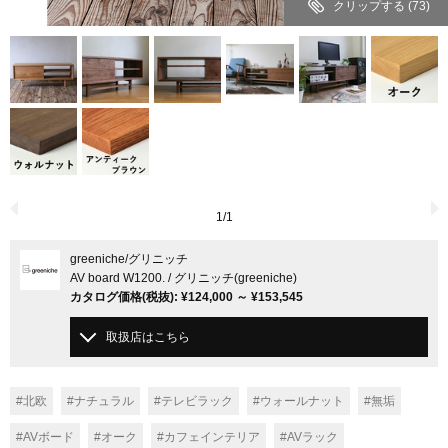
クリップする
(73)
1
/
1
greeniche
/グリニッチ
AV board W1200. / グリニッチ(greeniche)
カタログ価格
(税抜)
:
¥124,000
～
¥153,545
取扱店はこちら
#北欧
#ナチュラル
#テレビラック
#ウォールナット
#無垢
#AVボード
#オーク
#カフェインテリア
#AVラック