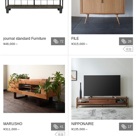
journal standard Furniture
FILE
72
28
¥46,000
～
¥315,000
～
廃盤
MARUSHO
NIPPONAIRE
41
17
¥311,000
～
¥135,000
～
廃盤