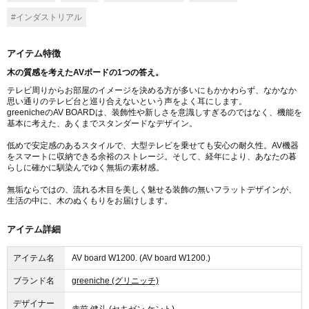
#インダストリアル
アイテム特徴
木の質感を考えたAVボードの1つの答え。
テレビ周りからお部屋のイメージを決める方が多いにもかかわらず、なかなか
思い通りのテレビ台と巡り合えないという声をよく耳にします。
greenicheのAV BOARDは、装飾性や新しさを意識しすぎるのではなく、機能を
基本に考えた、あくまでスタンダードなデザイン。
低めで安定感のあるスタイルで、大型テレビを乗せても安心の耐久性。AV機器
をスマートに収納できる余裕のストレージ。そして、経年により、あなたの暮
らしに確かに馴染んでゆく無垢の素材感。
無垢ならではの、流れる木目を美しく魅せる装飾の無いフラットデザインが、
生活の中に、木のぬくもりをお届けします。
アイテム詳細
アイテム名
AV board W1200. (AV board W1200.)
ブランド名
greeniche (グリニッチ)
デザイナー