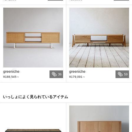
greeniche
greeniche
36
59
¥188,545
～
¥179,091
～
いっしょによく見られているアイテム