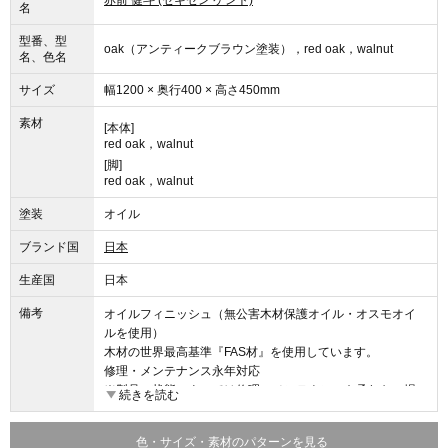
赤前 健斗 (セキゼン ケント)
名
型番、型
oak（アンティークブラウン塗装），red oak，walnut
名、色名
サイズ
幅1200 × 奥行400 × 高さ450mm
素材
[本体]
red oak，walnut
[脚]
red oak，walnut
塗装
オイル
ブランド国
日本
生産国
日本
備考
オイルフィニッシュ（無公害木材保護オイル・オスモオイ
ルを使用）
木材の世界最高基準『FAS材』を使用しています。
修理・メンテナンス永年対応
※製品の状態によっては修理・メンテナンスを承れない場
続きを読む
合がございます。
色・サイズ・素材のパターンを見る