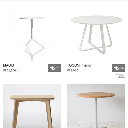
MAGIS
TOCOM interior
21
56
¥152,900
～
¥61,000
廃盤