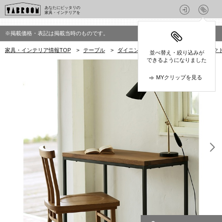
あなたにピッタリの
家具・インテリアを
※掲載価格・表記は掲載当時のものです。
家具・インテリア情報TOP
>
テーブル
>
ダイニングテーブル
>
リセノ プロダクト
並べ替え・絞り込みが
できるようになりました
MYクリップを見る