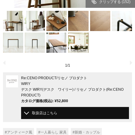
クリップする
(152)
1
/
1
Re:CENO PRODUCT
/リセノ プロダクト
WIRY
デスク WIRY(デスク ワイリー) / リセノ プロダクト(Re:CENO
PRODUCT)
カタログ価格
(税込)
:
¥52,800
取扱店はこちら
#アンティーク風
#一人暮らし 家具
#新婚・カップル