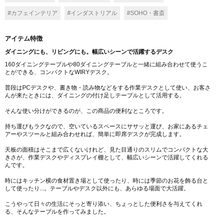
#カフェインテリア
#インダストリアル
#SOHO・書斎
アイテム特徴
ダイニングにも、リビングにも。幅広いシーンで活躍するデスク
160ダイニングテーブルや80ダイニングテーブルと一緒に組み合わせて使うこ
とができる、コンパクトなWIRYデスク。
普段はPCデスクや、書き物・読み物などをする作業デスクとして使い、お客さ
んが来たときには、ダイニングの付け足しテーブルとして活用する。
そんな使い分けができるのが、この商品の便利なところです。
持ち運びもラクなので、空いているスペースにササッと運び、お家にあるチェ
アーやスツールと組み合わせれば、簡単に即席デスクが完成します。
天板の面積はそこまで広くないけれど、見た目通りのスリムでコンパクトな大
きさが、作業デスクやディスプレイ棚として、幅広いシーンで活躍してくれる
んです。
時にはキッチン横の食材置き場として使ったり、時には季節のお花を飾る台と
して使ったり...。テーブルやデスク以外にも、あらゆる場面で大活躍。
こうやって日々の生活にそっと寄り添い、ちょっとした便利さを与えてくれ
る、そんなテーブルを作ってみました。