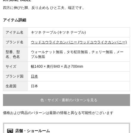
KITSUNE TABLE
四方に伸びた脚、反り止めも ひと工夫、端正です。
アイテム詳細
アイテム名
キツネ テーブル (キツネ テーブル)
ブランド名
ウッドユウライクカンパニー (ウッドユウライクカンパニー)
型番、型
ウォールナット無垢，タモ柾目無垢，チェリー無垢，メー
名、色名
プル無垢
サイズ
幅1400 × 奥行840 × 高さ700mm
ブランド国
日本
生産国
日本
色・サイズ・素材のパターンを見る
価格および商品のパターンは最新の情報と異なる可能性がございます
店舗・ショールーム