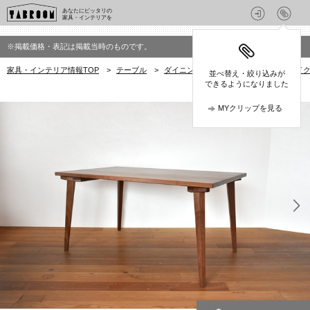
あなたにピッタリの
家具・インテリアを
※掲載価格・表記は掲載当時のものです。
家具・インテリア情報TOP
>
テーブル
>
ダイニングテーブル
>
ウッドユウライ
並べ替え・絞り込みが
できるようになりました
MYクリップを見る