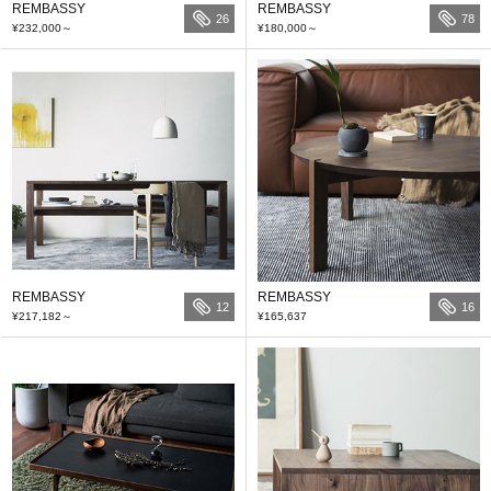
REMBASSY
REMBASSY
26
78
¥232,000
～
¥180,000
～
REMBASSY
REMBASSY
12
16
¥217,182
～
¥165,637