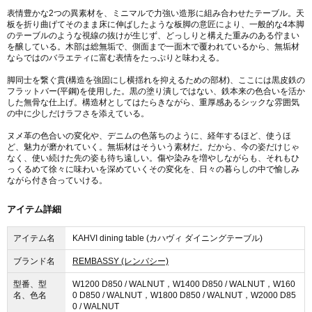
表情豊かな2つの異素材を、ミニマルで力強い造形に組み合わせたテーブル。天
板を折り曲げてそのまま床に伸ばしたような板脚の意匠により、一般的な4本脚
のテーブルのような視線の抜けが生じず、どっしりと構えた重みのある佇まい
を醸している。木部は総無垢で、側面まで一面木で覆われているから、無垢材
ならではのバラエティに富む表情をたっぷりと味わえる。
脚同士を繋ぐ貫(構造を強固にし横揺れを抑えるための部材)、ここには黒皮鉄の
フラットバー(平鋼)を使用した。黒の塗り潰しではない、鉄本来の色合いを活か
した無骨な仕上げ。構造材としてはたらきながら、重厚感あるシックな雰囲気
の中に少しだけラフさを添えている。
ヌメ革の色合いの変化や、デニムの色落ちのように、経年するほど、使うほ
ど、魅力が磨かれていく。無垢材はそういう素材だ。だから、今の姿だけじゃ
なく、使い続けた先の姿も待ち遠しい。傷や染みを増やしながらも、それもひ
っくるめて徐々に味わいを深めていくその変化を、日々の暮らしの中で愉しみ
ながら付き合っていける。
アイテム詳細
アイテム名
KAHVI dining table (カハヴィ ダイニングテーブル)
ブランド名
REMBASSY (レンバシー)
型番、型
W1200 D850 / WALNUT，W1400 D850 / WALNUT，W160
名、色名
0 D850 / WALNUT，W1800 D850 / WALNUT，W2000 D85
0 / WALNUT