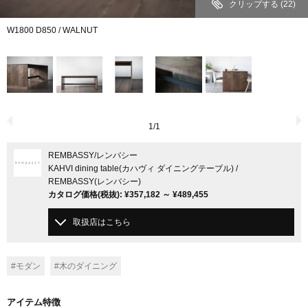
クリップする
(22)
W1800 D850 / WALNUT
1
/
1
REMBASSY
/レンバシー
KAHVI dining table(カハヴィ ダイニングテーブル) /
REMBASSY(レンバシー)
カタログ価格
(税抜)
:
¥357,182
～
¥489,455
取扱店はこちら
#モダン
#木のダイニング
アイテム特徴