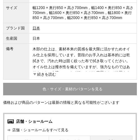
サイズ
幅1200 × 奥行850 × 高さ700mm，幅1400 × 奥行850 × 高さ
700mm，幅1600 × 奥行850 × 高さ700mm，幅1800 × 奥行
850 × 高さ700mm，幅2000 × 奥行850 × 高さ700mm
ブランド国
日本
生産国
日本
備考
木部の仕上は、素材本来の質感を最大限に活かすためオイ
ル仕上を採用しています。普段のお手入れは基本的には乾
拭きで、汚れた時は固く絞った布で拭き取ってください。
オイル仕上は撥水性を備えていますが、強力なものではあ
りません。水滴のついたグラスなどを直置きして放置する
続きを読む
と、輪染みになってしまう場合があります。そのため食卓
では、コースターやプレイスマットのご使用をおすすめし
色・サイズ・素材のパターンを見る
ます。お届け直後はオイルがたっぷりと浸透しています
が、使い続けるうちにオイルは徐々に揮発していきます。
価格および商品のパターンは最新の情報と異なる可能性がございます
表面にかさつきを感じた時を目安に、1年に1、2回程度メン
テナンスオイルを塗布いただくと、しっとりとした風合い
が蘇り、味わいも深まります。冬場は特にエアコンの風で
乾燥し、反ったり割れたりを起こしやすくなるため、冬前
店舗・ショールーム
のお手入れをおすすめします。
店舗・ショールームをすべて見る
無垢材は、夏場は吸湿して膨張し、冬場は放湿して痩せま