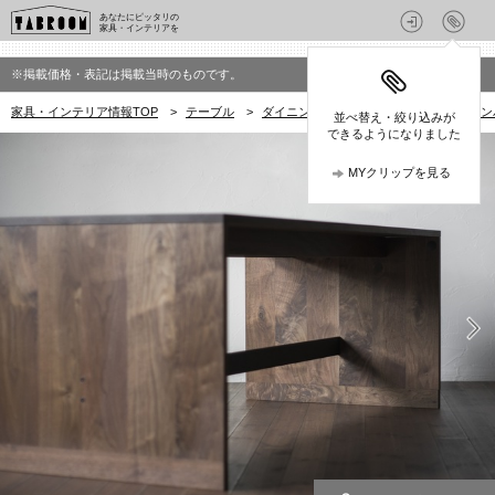
あなたにピッタリの
家具・インテリアを
※掲載価格・表記は掲載当時のものです。
家具・インテリア情報TOP
>
テーブル
>
ダイニングテーブル
>
REMBASSY(
並べ替え・絞り込みが
できるようになりました
MYクリップを見る