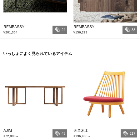
REMBASSY
REMBASSY
24
33
¥201,364
¥156,273
いっしょによく見られているアイテム
AJIM
天童木工
43
217
¥72,000
～
¥136,400
～