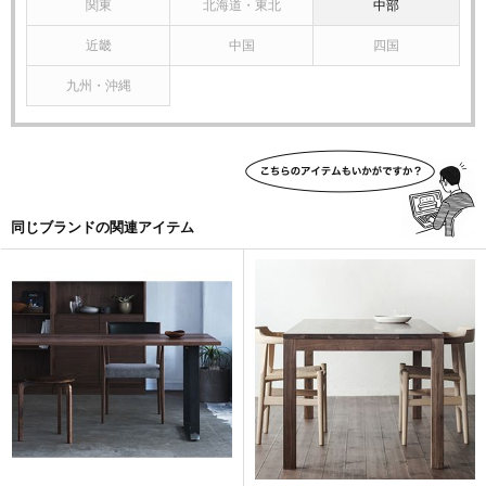
関東
北海道・東北
中部
す。そんなふうに呼吸し、伸縮を繰り返しているため、季
節の移り変わりの中でクラックが生じることもあります。
近畿
中国
四国
しかしながら、長く使い続けるうち、そんなクラックも、
あるいは増えていく傷や染みも、経年変化とともにだんだ
九州・沖縄
んと馴染んでいき、やがて味わいに変わっていきます。自
然素材ならではの変化をあたたかく見守りながら、末永く
おつきあいください。
同じブランドの関連アイテム