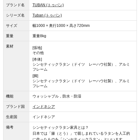
ブランド名
TUBAN (トゥバン)
シリーズ名
Tuban (トゥバン)
サイズ
幅1000 × 奥行1000 × 高さ720mm
重量
重量8kg
素材
[張地]
その他
[本体]
シンセティックラタン（ドイツ レーハウ社製）、アルミ
フレーム
[脚]
シンセティックラタン（ドイツ レーハウ社製）、アルミ
フレーム
機能
ウォッシャブル，防水・防湿
ブランド国
インドネシア
生産国
インドネシア
備考
シンセティックラタン家具とは？
日本では「籐（とう）」で親しまれているラタンを人工的
に作ったものを「シンセティックラタン」といいます。