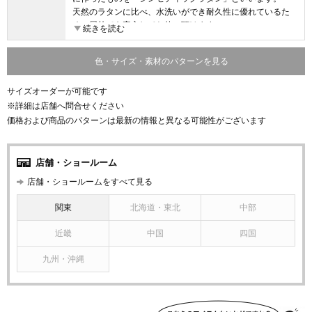
天然のラタンに比べ、水洗いができ耐久性に優れているた
め、屋外でも安心してお使い頂けます。
続きを読む
自然な風合いを持つスタイリッシュなシンセティックラタ
ン家具は、近年、世界中のリゾートホテルのインテリアと
色・サイズ・素材のパターンを見る
して、屋内外を問わず幅広く使われています。
サイズオーダーが可能です
※詳細は店舗へ問合せください
価格および商品のパターンは最新の情報と異なる可能性がございます
店舗・ショールーム
店舗・ショールームをすべて見る
関東
北海道・東北
中部
近畿
中国
四国
九州・沖縄