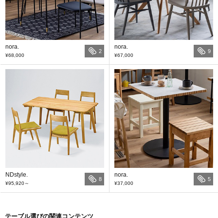
nora.
nora.
2
9
¥68,000
¥67,000
NDstyle.
nora.
8
5
¥95,920
～
¥37,000
テーブル選びの関連コンテンツ