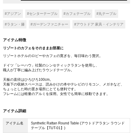
#アジアン
#センターテーブル
#カフェテーブル
#丸テーブル
#ラタン・籐
#ガーデンファニチャー
#アウトドア 家具・インテリア
アイテム特徴
リゾートのカフェをそのままお部屋に
リゾートホテルのロビーやカフェの寛ぎを、毎日味わう贅沢。
ドイツ「レーハウ」社製のシンセティックラタンを使用し、
職人が丁寧に編み上げたラウンドテーブル。
天板の直径はひろびろ100cm。
天板下の収納スペースは、読みかけの本やテレビのリモコン、メガネなど、
ちょっとした時の置き場所にとても便利です。
フレームには軽量のアルミを採用。女性でも簡単に移動できます。
アイテム詳細
アイテム名
Synthetic Rattan Round Table (アウトドアラタン ラウンド
テーブル【TUT-01】)