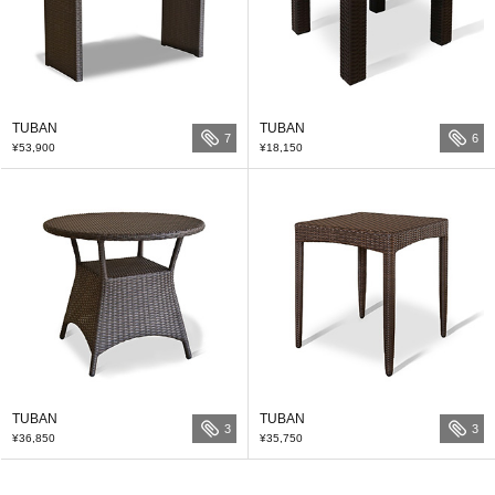
TUBAN
TUBAN
7
6
¥53,900
¥18,150
TUBAN
TUBAN
3
3
¥36,850
¥35,750