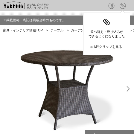
あなたにピッタリの
家具・インテリアを
※掲載価格・表記は掲載当時のものです。
家具・インテリア情報TOP
>
テーブル
>
ガーデンテーブル
>
TUBANのガーデン
並べ替え・絞り込みが
できるようになりました
MYクリップを見る