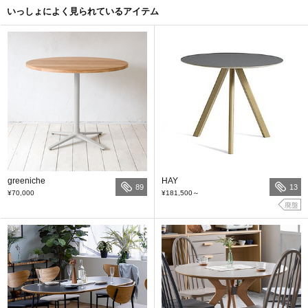
いっしょによく見られているアイテム
greeniche
HAY
89
13
¥70,000
¥181,500
～
廃盤