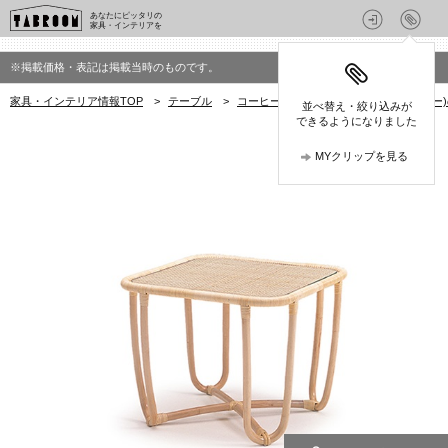
あなたにピッタリの
家具・インテリアを
※掲載価格・表記は掲載当時のものです。
家具・インテリア情報TOP
>
テーブル
>
コーヒーテーブル
>
YMK(ワイエムケー
並べ替え・絞り込みが
できるようになりました
MYクリップを見る