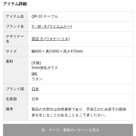
アイテム詳細
アイテム名
QR-10 テーブル
ブランド名
Y・M・K (ワイエムケー)
デザイナー
渡辺 力 (ワタナベ リキ)
名
サイズ
幅600 × 奥行600 × 高さ475mm
素材
[天板]
5mm強化ガラス
[脚]
ラタン
ブランド国
日本
生産国
日本
備考
製品の大部分は自然素材であり、手加工のため若干の固体
差を生じることがあることをご了承ください。
色・サイズ・素材のパターンを見る