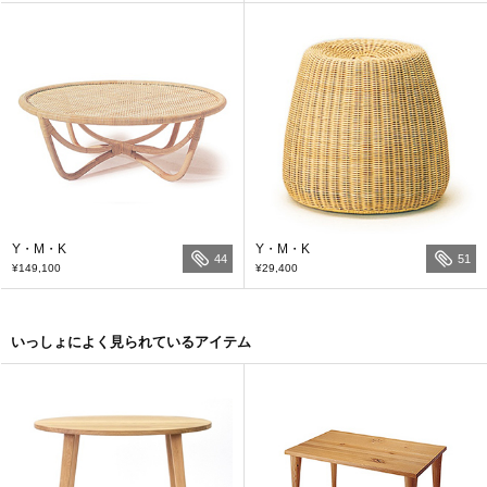
Y・M・K
Y・M・K
44
51
¥149,100
¥29,400
いっしょによく見られているアイテム