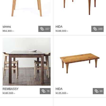
simms
HIDA
157
169
¥64,300
～
¥188,000
～
REMBASSY
HIDA
78
69
¥180,000
～
¥135,000
～