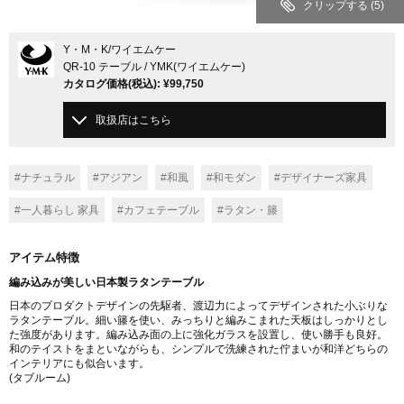
クリップする
(5)
Y・M・K
/ワイエムケー
QR-10 テーブル / YMK(ワイエムケー)
カタログ価格
(税込)
:
¥99,750
取扱店はこちら
#ナチュラル
#アジアン
#和風
#和モダン
#デザイナーズ家具
#一人暮らし 家具
#カフェテーブル
#ラタン・籐
アイテム特徴
編み込みが美しい日本製ラタンテーブル
日本のプロダクトデザインの先駆者、渡辺力によってデザインされた小ぶりな
ラタンテーブル。細い籐を使い、みっちりと編みこまれた天板はしっかりとし
た強度があります。編み込み面の上に強化ガラスを設置し、使い勝手も良好。
和のテイストをまといながらも、シンプルで洗練された佇まいが和洋どちらの
インテリアにも似合います。
(タブルーム)