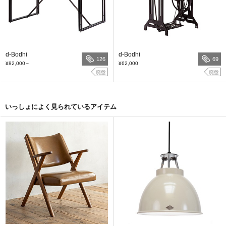
d-Bodhi
d-Bodhi
126
69
¥82,000
～
¥62,000
廃盤
廃盤
いっしょによく見られているアイテム