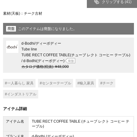
クリップする
(41)
素材(天板)：チーク古材
廃盤
このアイテムは廃盤になりました。
d-Bodhi
/ディーボディー
Tube line
TUBE RECT COFFEE TABLE(チューブ レクト コーヒー テーブル)
/ d-Bodhi(ディーボディー)
廃盤
カタログ価格
(税抜)
:
¥48,000
#一人暮らし 家具
#センターテーブル
#輸入家具
#チーク
#インダストリアル
アイテム詳細
アイテム名
TUBE RECT COFFEE TABLE (チューブ レクト コーヒー テ
ーブル)
ブランド名
d-Bodhi (ディーボディー)