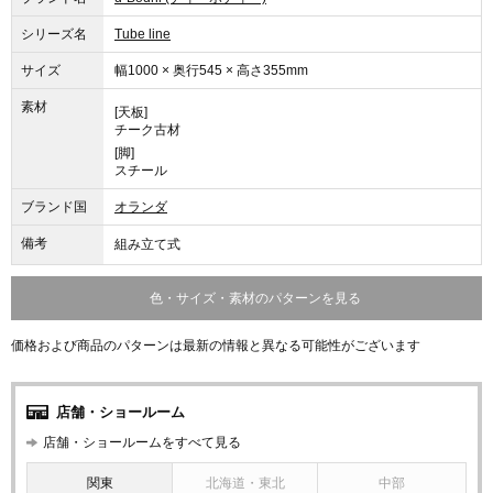
シリーズ名
Tube line
サイズ
幅1000 × 奥行545 × 高さ355mm
素材
[天板]
チーク古材
[脚]
スチール
ブランド国
オランダ
備考
組み立て式
色・サイズ・素材のパターンを見る
価格および商品のパターンは最新の情報と異なる可能性がございます
店舗・ショールーム
店舗・ショールームをすべて見る
関東
北海道・東北
中部