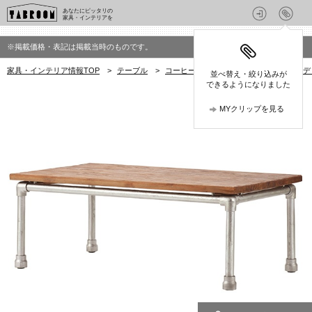
あなたにピッタリの
家具・インテリアを
※掲載価格・表記は掲載当時のものです。
家具・インテリア情報TOP
>
テーブル
>
コーヒーテーブル
>
d-Bodhi(ディー
並べ替え・絞り込みが
できるようになりました
MYクリップを見る