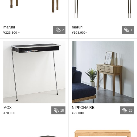
maruni
maruni
2
1
¥223,300
～
¥193,600
～
MOX
NIPPONAIRE
18
25
¥70,000
¥92,000