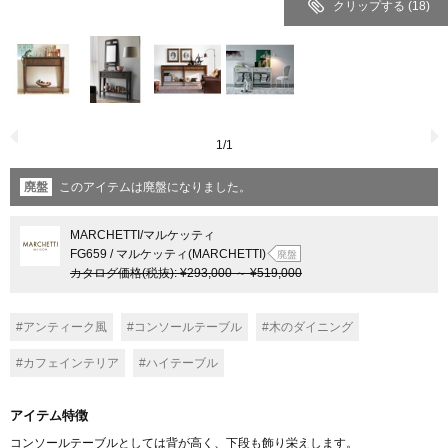
クリップする
(18)
1
/
1
廃盤
このアイテムは廃盤になりました。
MARCHETTI
/マルケッティ
FG659 / マルケッティ(MARCHETTI)
廃盤
カタログ価格
(税抜)
:
¥293,000
～
¥519,000
#アンティーク風
#コンソールテーブル
#木のダイニング
#カフェインテリア
#ハイテーブル
アイテム特徴
コンソールテーブルとしては背が高く、下段も飾り栄えします。