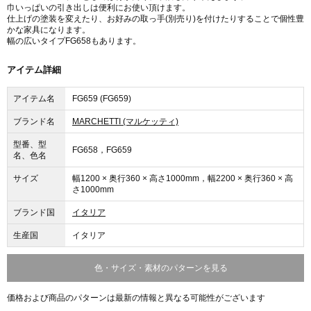
巾いっぱいの引き出しは便利にお使い頂けます。
仕上げの塗装を変えたり、お好みの取っ手(別売り)を付けたりすることで個性豊
かな家具になります。
幅の広いタイプFG658もあります。
アイテム詳細
アイテム名
FG659 (FG659)
ブランド名
MARCHETTI (マルケッティ)
型番、型
FG658，FG659
名、色名
サイズ
幅1200 × 奥行360 × 高さ1000mm，幅2200 × 奥行360 × 高
さ1000mm
ブランド国
イタリア
生産国
イタリア
色・サイズ・素材のパターンを見る
価格および商品のパターンは最新の情報と異なる可能性がございます