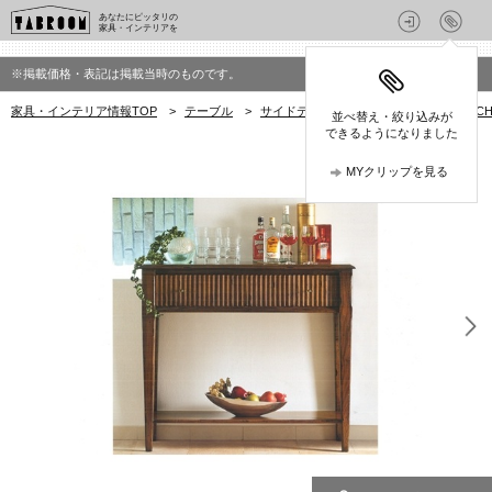
あなたにピッタリの
家具・インテリアを
※掲載価格・表記は掲載当時のものです。
家具・インテリア情報TOP
>
テーブル
>
サイドテーブル
>
マルケッティ(MARCH
並べ替え・絞り込みが
できるようになりました
MYクリップを見る