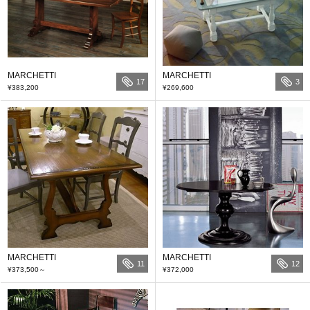
MARCHETTI
MARCHETTI
17
3
¥383,200
¥269,600
MARCHETTI
MARCHETTI
11
12
¥373,500
～
¥372,000