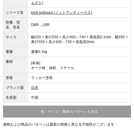
ェクト)
シリーズ名
knot antiques (ノットアンティークス)
型番、型
DBR，LBR
名、色名
サイズ
幅550 × 奥行550 × 高さ600～740 × 座面高0.1mm，幅550 ×
奥行550 × 高さ600～740 × 座面高0mm
重量
重量0.1kg
素材
[本体]
オーク材、鋳鉄、スチール
塗装
ラッカー塗装
ブランド国
日本
生産国
中国
色・サイズ・素材のパターンを見る
価格および商品のパターンは最新の情報と異なる可能性がございます