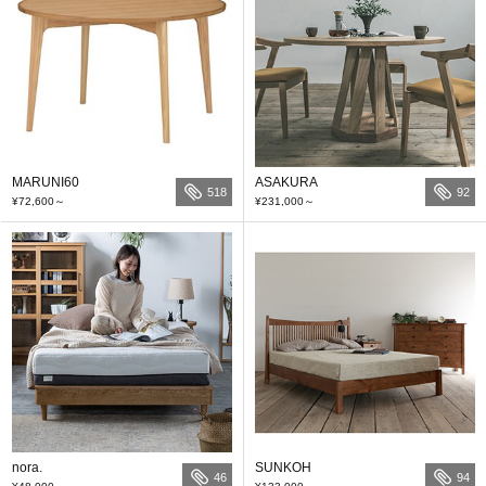
MARUNI60
ASAKURA
518
92
¥72,600
～
¥231,000
～
nora.
SUNKOH
46
94