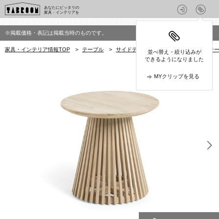
あなたにピッタリの
家具・インテリアを
※掲載価格・表記は掲載当時のものです。
家具・インテリア情報TOP
>
テーブル
>
サイドテーブル
>
LaFormaのサイドテ
並べ替え・絞り込みが
できるようになりました
MYクリップを見る