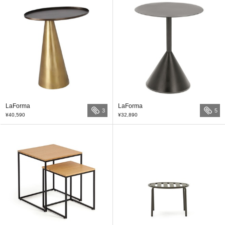
LaForma
LaForma
3
5
¥40,590
¥32,890