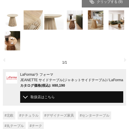
クリップする
(9)
1
/
1
LaForma
/ラ フォーマ
JEANETTE サイドテーブル(ジャネットサイドテーブル) / LaForma
カタログ価格
(税込)
:
¥80,190
取扱店はこちら
#北欧
#ナチュラル
#デザイナーズ家具
#センターテーブル
#丸テーブル
#チーク