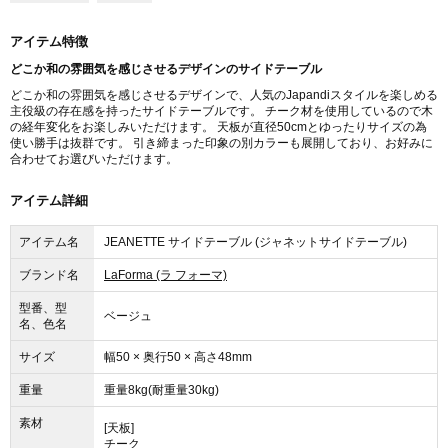
アイテム特徴
どこか和の雰囲気を感じさせるデザインのサイドテーブル
どこか和の雰囲気を感じさせるデザインで、人気のJapandiスタイルを楽しめる
主役級の存在感を持ったサイドテーブルです。 チーク材を使用しているので木
の経年変化をお楽しみいただけます。 天板が直径50cmとゆったりサイズの為
使い勝手は抜群です。 引き締まった印象の別カラーも展開しており、お好みに
合わせてお選びいただけます。
アイテム詳細
アイテム名
JEANETTE サイドテーブル (ジャネットサイドテーブル)
ブランド名
LaForma (ラ フォーマ)
型番、型
ベージュ
名、色名
サイズ
幅50 × 奥行50 × 高さ48mm
重量
重量8kg(耐重量30kg)
素材
[天板]
チーク