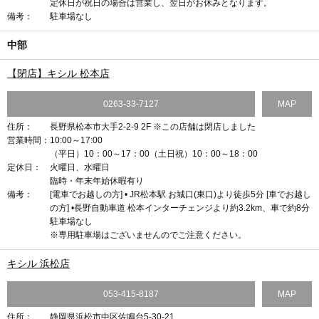
定休日が祝日の場合は営業し、翌日がお休みとなります。
備考：
駐車場なし
中部
【閉店】キシル 松本店
0263-33-7127
MAP
住所：
長野県松本市大手2-2-9 2F ※この店舗は閉店しました
営業時間：
10:00～17:00
（平日）10：00～17：00（土日祝）10：00～18：00
定休日：
火曜日、水曜日
臨時・年末年始休暇有り
備考：
[電車でお越しの方] • JR松本駅 お城口(東口)より徒歩5分 [車でお越し
の方] •長野自動車道 松本インターチェンジより約3.2km、車で約8分
駐車場なし
※専用駐車場はございませんのでご注意ください。
キシル 浜松店
053-415-8187
MAP
住所：
静岡県浜松市中区佐鳴台5-30-21