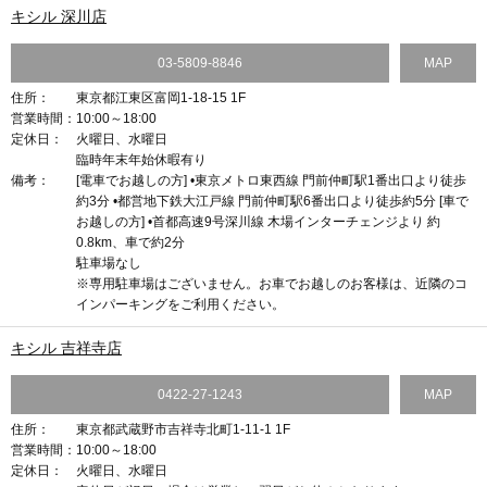
キシル 深川店
03-5809-8846
MAP
住所：
東京都江東区富岡1-18-15 1F
営業時間：
10:00～18:00
定休日：
火曜日、水曜日
臨時年末年始休暇有り
備考：
[電車でお越しの方] •東京メトロ東西線 門前仲町駅1番出口より徒歩
約3分 •都営地下鉄大江戸線 門前仲町駅6番出口より徒歩約5分 [車で
お越しの方] •首都高速9号深川線 木場インターチェンジより 約
0.8km、車で約2分
駐車場なし
※専用駐車場はございません。お車でお越しのお客様は、近隣のコ
インパーキングをご利用ください。
キシル 吉祥寺店
0422-27-1243
MAP
住所：
東京都武蔵野市吉祥寺北町1-11-1 1F
営業時間：
10:00～18:00
定休日：
火曜日、水曜日