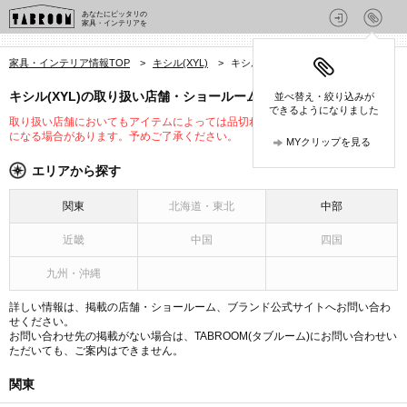
あなたにピッタリの
家具・インテリアを
家具・インテリア情報TOP
>
キシル(XYL)
>
キシル(XYL)の店舗
キシル(XYL)の取り扱い店舗・ショールーム
並べ替え・絞り込みが
できるようになりました
取り扱い店舗においてもアイテムによっては品切れや未入荷、取り扱いが変更
になる場合があります。予めご了承ください。
MYクリップを見る
エリアから探す
関東
北海道・東北
中部
近畿
中国
四国
九州・沖縄
詳しい情報は、掲載の店舗・ショールーム、ブランド公式サイトへお問い合わ
せください。
お問い合わせ先の掲載がない場合は、TABROOM(タブルーム)にお問い合わせい
ただいても、ご案内はできません。
関東