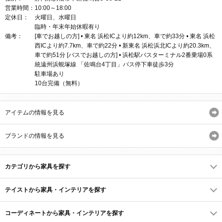
営業時間：
10:00～18:00
定休日：
火曜日、水曜日
臨時・年末年始休暇有り
備考：
[車でお越しの方] • 東名 浜松ICより約12km、車で約33分 • 東名 浜松
西ICより約7.7km、車で約22分 • 新東名 浜松浜北ICより約20.3km、
車で約51分 [バスでお越しの方] • 浜松駅バスターミナル2番乗場0系
統遠州浜蜆塚線 「佐鳴台4丁目」バス停下車徒歩3分
駐車場あり
10台完備（無料）
アイテムの情報を見る
ブランドの情報を見る
カテゴリから家具を探す
テイストから家具・インテリアを探す
コーディネートから家具・インテリアを探す