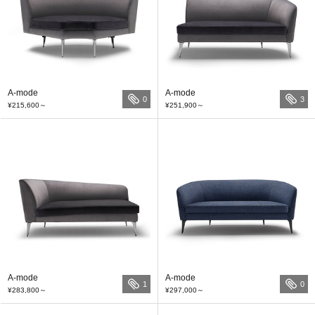
A-mode
A-mode
0
3
¥215,600
～
¥251,900
～
A-mode
A-mode
1
0
¥283,800
～
¥297,000
～