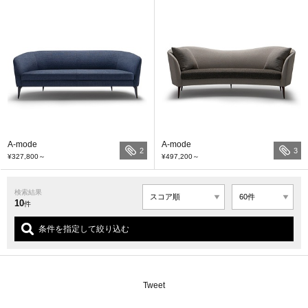
A-mode
A-mode
2
3
¥327,800
～
¥497,200
～
検索結果
10
件
条件を指定して絞り込む
Tweet