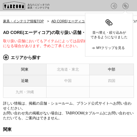
あなたにピッタリの
家具・インテリアを
家具・インテリア情報TOP
>
AD CORE(エーディコア)
>
AD CORE(エーディコア)
AD CORE(エーディコア)の取り扱い店舗・ショールーム
並べ替え・絞り込みが
できるようになりました
取り扱い店舗においてもアイテムによっては品切れや未入荷、取り扱いが変更
になる場合があります。予めご了承ください。
MYクリップを見る
エリアから探す
関東
北海道・東北
中部
近畿
中国
四国
九州・沖縄
詳しい情報は、掲載の店舗・ショールーム、ブランド公式サイトへお問い合わ
せください。
お問い合わせ先の掲載がない場合は、TABROOM(タブルーム)にお問い合わせい
ただいても、ご案内はできません。
関東