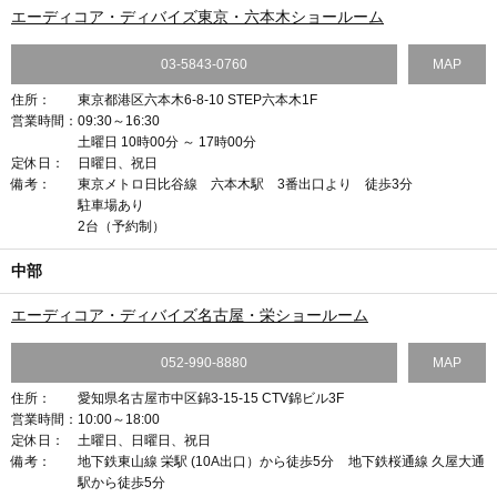
エーディコア・ディバイズ東京・六本木ショールーム
03-5843-0760
MAP
住所：
東京都港区六本木6-8-10 STEP六本木1F
営業時間：
09:30～16:30
土曜日 10時00分 ～ 17時00分
定休日：
日曜日、祝日
備考：
東京メトロ日比谷線 六本木駅 3番出口より 徒歩3分
駐車場あり
2台（予約制）
中部
エーディコア・ディバイズ名古屋・栄ショールーム
052-990-8880
MAP
住所：
愛知県名古屋市中区錦3-15-15 CTV錦ビル3F
営業時間：
10:00～18:00
定休日：
土曜日、日曜日、祝日
備考：
地下鉄東山線 栄駅 (10A出口）から徒歩5分 地下鉄桜通線 久屋大通
駅から徒歩5分