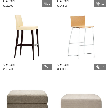
AD CORE
AD CORE
7
17
¥113,300
¥104,500
AD CORE
AD CORE
5
14
¥169,400
¥64,900
～