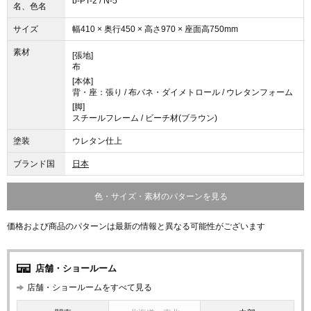
b-PT-2 / N-5
名、色名
サイズ
幅410 × 奥行450 × 高さ970 × 座面高750mm
素材
[張地]
布
[本体]
背・座：張り / 布バネ・ダイメトロール / ウレタンフォーム
[脚]
スチールフレーム / ビーチ材(ブラウン)
塗装
ウレタン仕上
ブランド国
日本
色・サイズ・素材のパターンを見る
価格および商品のパターンは最新の情報と異なる可能性がございます
店舗・ショールーム
店舗・ショールームをすべて見る