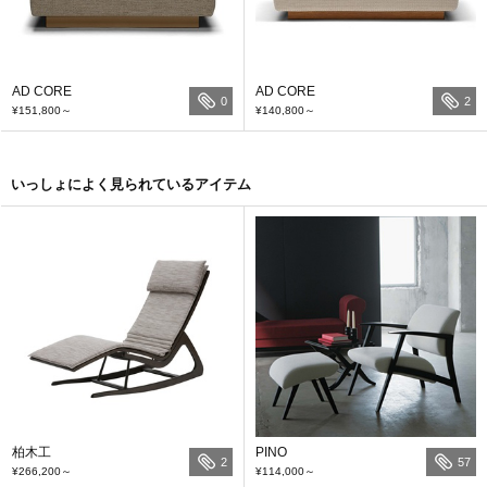
AD CORE
AD CORE
0
2
¥151,800
～
¥140,800
～
いっしょによく見られているアイテム
柏木工
PINO
2
57
¥266,200
～
¥114,000
～