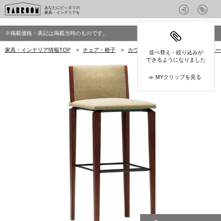
あなたにピッタリの
家具・インテリアを
※掲載価格・表記は掲載当時のものです。
家具・インテリア情報TOP
>
チェア・椅子
>
カウンターチェア
>
AD CORE(
並べ替え・絞り込みが
できるようになりました
MYクリップを見る