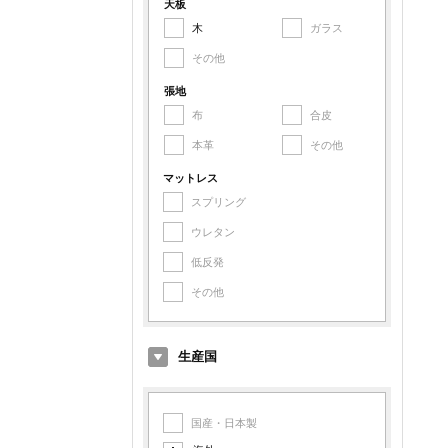
アルミ
天板
木
ガラス
鉄
その他
その他金属
張地
布
合皮
本革
その他
マットレス
スプリング
ウレタン
低反発
その他
生産国
国産・日本製