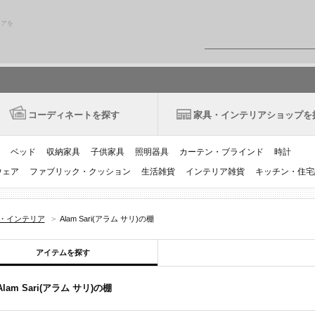
リアを
コーディネートを探す
家具・インテリアショップを
ベッド
収納家具
子供家具
照明器具
カーテン・ブラインド
時計
ウェア
ファブリック・クッション
生活雑貨
インテリア雑貨
キッチン・住宅
家具・インテリア
>
Alam Sari(アラム サリ)の棚
アイテムを探す
Alam Sari(アラム サリ)の棚