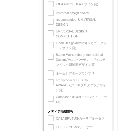
IDEA Award(IDEAデザイン賞)
universal design award
recommended: UNIVERSAL
DESIGN
UNIVERSAL DESIGN
COMPETITION
Good Design Awards(シカゴ・グッ
ドデザイン賞)
Baden-Wurttemberg International
Design Award(バーデン・ヴュルテ
ンベルク州国際デザイン賞)
ホームシアターグランプリ
archiproducts DESIGN
AWARDS(アーキプロダクツデザイ
ン賞)
Compasso d'Oro(コンパッソ・ドー
ロ)
メディア掲載情報
CASA BRUTUS/カーサブルータス
ELLE DECOR/エル・デコ