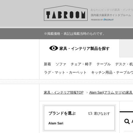
あなたにピッタリの家具・インテ
国内最大級家具サイトタブルーム
※掲載価格・表記は掲載当時のものです。
家具・インテリア製品を探す
新着
ソファ
チェア・椅子
テーブル
デスク・机
ラグ・マット・カーペット
キッチン用品・テーブル
家具・インテリア情報TOP
>
Alam Sari(アラム サリ)の
ブランドを選ぶ
選びなおす
Alam Sari