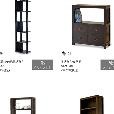
49
21
家具/その他収納家具
収納家具/食器棚
Sari
Alam Sari
クリップする
クリップ
00
(税込)
¥57,200
(税込)