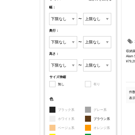
幅：
〜
奥行：
〜
収納家
高さ：
Alam 
¥79,2
〜
サイズ伸縮
無し
有り
件
表
色
ブラック系
グレー系
ホワイト系
ブラウン系
ベージュ系
オレンジ系