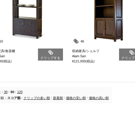
10
46
具/食器棚
収納家具/シェルフ
Sari
Alam Sari
クリップする
クリップ
00
(税込)
¥121,000
(税込)
数：
30
/
60
/
120
示順：
スコア順
/
クリップの多い順
/
新着順
/
価格の安い順
/
価格の高い順