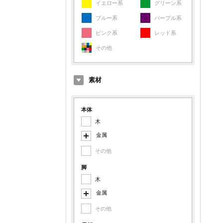
イエロー系
グリーン系
ブルー系
パープル系
ピンク系
レッド系
その他
素材
本体
木
金属
その他
スチール
アルミ
脚
木
鉄
金属
その他金属
その他
スチール