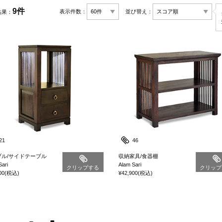
9件
表示件数：
並び替え：
結果：
21
46
ブル/サイドテーブル
収納家具/食器棚
Sari
Alam Sari
クリップする
クリップ
00
(税込)
¥42,900
(税込)