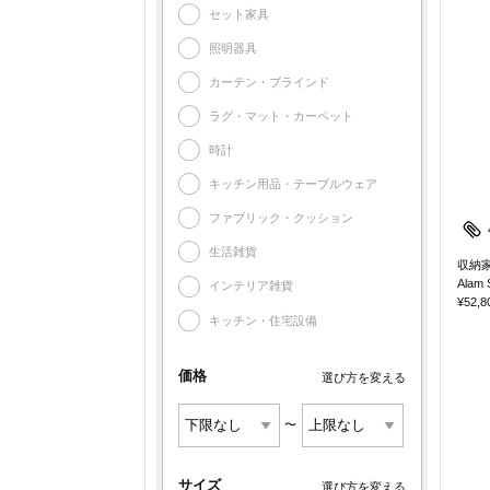
セット家具
照明器具
カーテン・ブラインド
ラグ・マット・カーペット
時計
キッチン用品・テーブルウェア
ファブリック・クッション
生活雑貨
収納
Alam 
インテリア雑貨
¥52,8
キッチン・住宅設備
価格
選び方を変える
〜
サイズ
選び方を変える