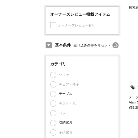
検索
オーナーズレビュー掲載アイテム
オーナーズレビュー有り
基本条件
絞り込み条件をリセット
カテゴリ
ソファ
チェア・椅子
テーブル
テー
Alam 
デスク・机
¥35,2
ベッド
収納家具
子供家具