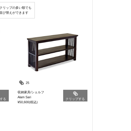
クリップの多い順でも
並び替えができます
25
収納家具/シェルフ
Alam Sari
する
クリップする
¥50,600
(税込)