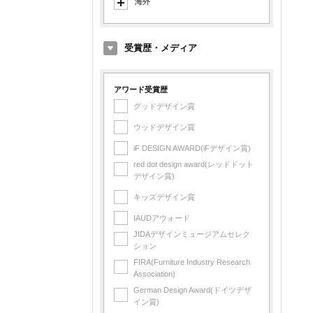
海外
イタリア製
デンマーク製
受賞歴・メディア
オランダ製
イギリス製
アワード受賞歴
グッドデザイン賞
アメリカ製
ウッドデザイン賞
フランス製
iF DESIGN AWARD(iFデザイン賞)
フィンランド製
red dot design award(レッドドット
スイス製
デザイン賞)
スペイン製
キッズデザイン賞
スウェーデン製
IAUDアウォード
台湾製
JIDAデザインミュージアムセレク
ション
中国製
FIRA(Furniture Industry Research
Association)
German Design Award(ドイツデザ
イン賞)