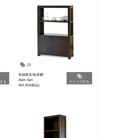
22
収納家具/食器棚
Alam Sari
する
クリップする
¥64,900
(税込)