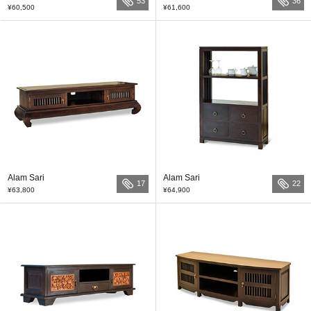
53
36
¥60,500
¥61,600
Alam Sari
Alam Sari
17
22
¥63,800
¥64,900