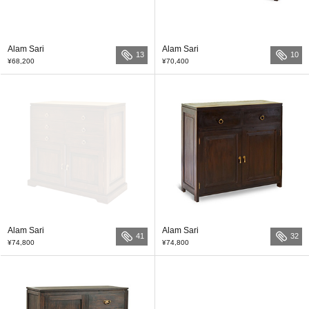
Alam Sari
Alam Sari
13
10
¥68,200
¥70,400
Alam Sari
Alam Sari
41
32
¥74,800
¥74,800