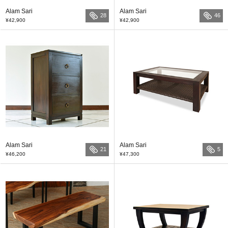
Alam Sari
Alam Sari
28
46
¥42,900
¥42,900
Alam Sari
Alam Sari
21
5
¥46,200
¥47,300