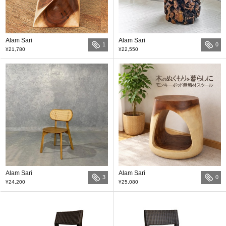
Alam Sari
Alam Sari
1
0
¥21,780
¥22,550
Alam Sari
Alam Sari
3
0
¥24,200
¥25,080