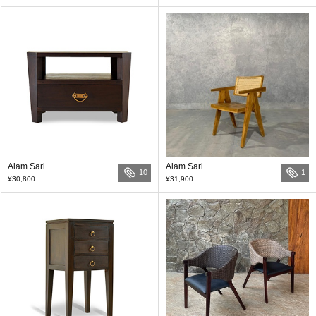
Alam Sari
Alam Sari
10
1
¥30,800
¥31,900