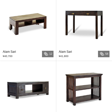
Alam Sari
Alam Sari
12
58
¥40,700
¥41,800