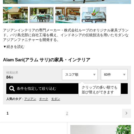
アジアンインテリアの専門メーカー・株式会社ループのオリジナル家具ブラン
ド。バリ島北部に自社工場を構え、インドネシアの伝統技法を用いたモダンな
アジアンファニチャーを開発する。
▼続きを読む
世界三大銘木の一つと言われるチーク材をメインに老舗真鍮ハンドルメーカ
ー・JOLYC BRASSの取っ手やドイツのレーハウ社製のシンセティックラタン
を使用し、重厚感と気品に満ちた製品をラインナップ。無垢材ならではの美し
Alam Sari(アラム サリ)の家具・インテリア
さと温かさに加え、熟練の職人による丁寧な手仕事が活きた高品質な家具を提
供する。
検索結果
84
「アジアのナチュラル素材を使用した商材を通して、お客様にその国の文化や
件
歴史を紹介すると共に、日本の住空間に“新しい風”をおこし続ける」という思い
クリップの多い順でも
を掲げ、伝統の技術とこだわりを持ったものづくりで末永く愛用できる家具を
条件を指定して絞り込む
並び替えができます
作り続けている。
URL:
https://www.loopsky.com/alamsarifurniture.html
人気のタグ
：
アジアン
チーク
モダン
1
2