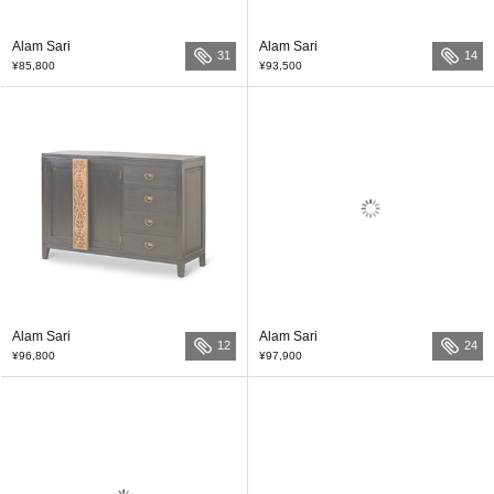
Alam Sari
Alam Sari
31
14
¥85,800
¥93,500
Alam Sari
Alam Sari
12
24
¥96,800
¥97,900