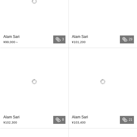
Alam Sari
Alam Sari
3
29
¥99,000
～
¥101,200
Alam Sari
Alam Sari
8
21
¥102,300
¥103,400