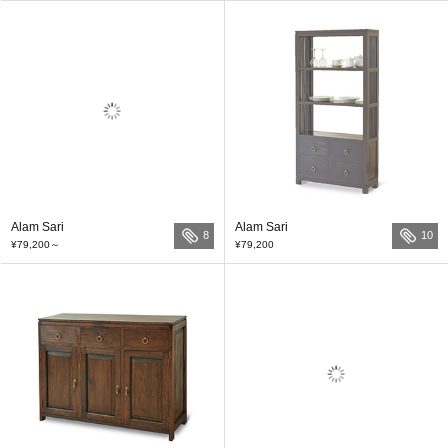
Alam Sari
Alam Sari
8
10
¥79,200
～
¥79,200