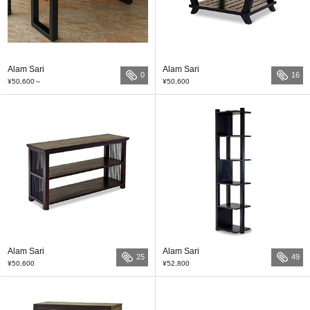
Alam Sari
Alam Sari
0
16
¥50,600
～
¥50,600
Alam Sari
Alam Sari
25
49
¥50,600
¥52,800