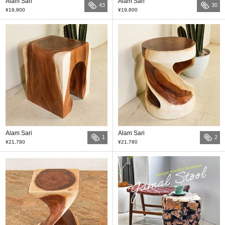
Alam Sari
Alam Sari
43
30
¥19,800
¥19,800
Alam Sari
Alam Sari
1
2
¥21,780
¥21,780