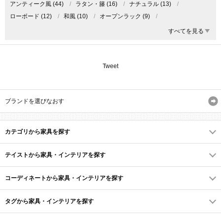
アンティーク風
(44)
/
ラタン・籐
(16)
/
ナチュラル
(13)
/
ローボード
(12)
/
和風
(10)
/
オープンラック
(9)
/
カスタマイズができるアイテム
(9)
/
テレビラック
(9)
/
棚
(9)
/
すべてを見る
AVボード
(8)
/
AVラック
(8)
/
ハイチェスト
(8)
/
リビング収納
(8)
/
カフェインテリア
(7)
/
テレビボード
(7)
/
レトロ
(7)
/
センターテーブル
(6)
/
ディスプレイラック
(6)
/
Tweet
ラック
(6)
/
アームチェア
(5)
/
アームレスチェア
(5)
/
カントリー
(5)
/
サイドチェスト
(5)
/
カフェテーブル
(4)
/
ブランドを選びなおす
ドロワー
(4)
/
ナイトテーブル
(4)
/
カップボード
(3)
/
デスクチェア
(3)
/
アウトドア 家具・インテリア
(2)
/
ガーデンファニチャー
(2)
/
コンソールテーブル
(2)
/
カテゴリから家具を探す
サイドボード
(2)
/
デッキチェア
(2)
/
木のダイニング
(2)
/
隙間収納
(2)
テイストから家具・インテリアを探す
コーディネートから家具・インテリアを探す
タグから家具・インテリアを探す