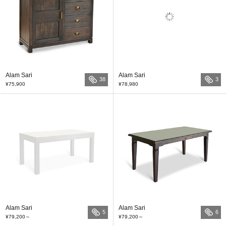
Alam Sari
Alam Sari
38
3
¥75,900
¥78,980
Alam Sari
Alam Sari
5
6
¥79,200
～
¥79,200
～