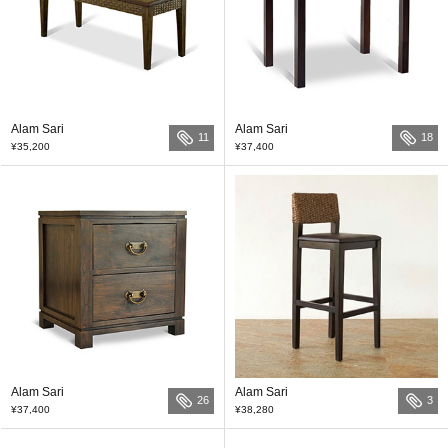
Alam Sari
Alam Sari
11
18
¥35,200
¥37,400
Alam Sari
Alam Sari
26
3
¥37,400
¥38,280