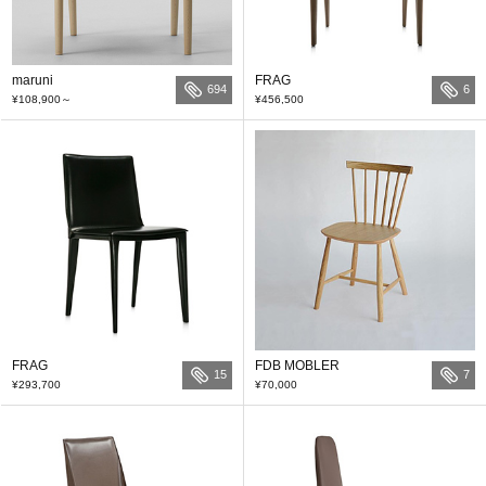
maruni
FRAG
694
6
¥108,900
～
¥456,500
FRAG
FDB MOBLER
15
7
¥293,700
¥70,000