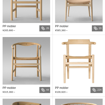
PP mobler
PP mobler
26
19
¥265,680
～
¥585,360
～
PP mobler
PP mobler
44
224
¥315,360
～
¥106,920
～