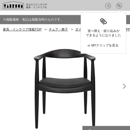
あなたにピッタリの
家具・インテリアを
※掲載価格・表記は掲載当時のものです。
家具・インテリア情報TOP
>
チェア・椅子
>
ダイニングチェア
>
PPモブラー(PP
並べ替え・絞り込みが
できるようになりました
MYクリップを見る