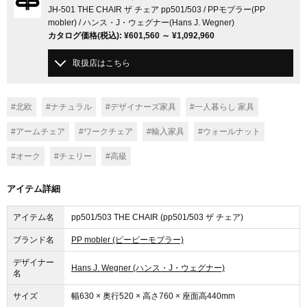
JH-501 THE CHAIR ザ チェア pp501/503 / PPモブラー(PP
mobler) / ハンス・J・ウェグナー(Hans J. Wegner)
カタログ価格
(税込)
:
¥601,560
～
¥1,092,960
取扱店はこちら
#北欧
#ナチュラル
#デザイナーズ家具
#一人暮らし 家具
#アームチェア
#ワークチェア
#輸入家具
#ウォールナット
#オーク
#チェリー
#高級
アイテム詳細
アイテム名
pp501/503 THE CHAIR (pp501/503 ザ チェア)
ブランド名
PP mobler (ピーピーモブラー)
デザイナー
Hans J. Wegner (ハンス・J・ウェグナー)
名
サイズ
幅630 × 奥行520 × 高さ760 × 座面高440mm