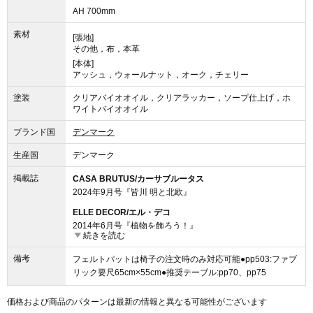
AH 700mm
素材
[張地]
その他，布，本革
[本体]
アッシュ，ウォールナット，オーク，チェリー
塗装
クリアバイオオイル，クリアラッカー，ソープ仕上げ，ホ
ワイトバイオオイル
ブランド国
デンマーク
生産国
デンマーク
掲載誌
CASA BRUTUS/カーサブルータス
2024年9月号『皆川 明と北欧』
ELLE DECOR/エル・デコ
2014年6月号『植物を飾ろう！』
続きを読む
2014年8月号『やっぱり好きな、北欧デザイン』
2014年12月号『いま知っておきたい家具の教科書』
備考
フェルトパットは椅子の注文時のみ対応可能●pp503:ファブ
MODERN LIVING/モダンリビング
リック要尺65cm×55cm●推奨テーブル:pp70、pp75
2015年11月号『北欧の美しい日用品・53』
2018年1月号『北欧家具をつくったデザイナーたち』
価格および商品のパターンは最新の情報と異なる可能性がございます
2020年7月号『サステナブル・ダイニング』