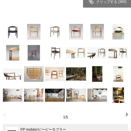
クリップする
(360)
1
/
5
PP mobler
/ピーピーモブラー