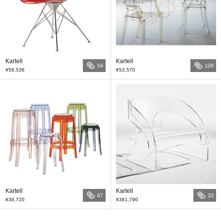
Kartell
Kartell
54
109
¥58,536
¥53,570
Kartell
Kartell
67
10
¥38,720
¥361,790