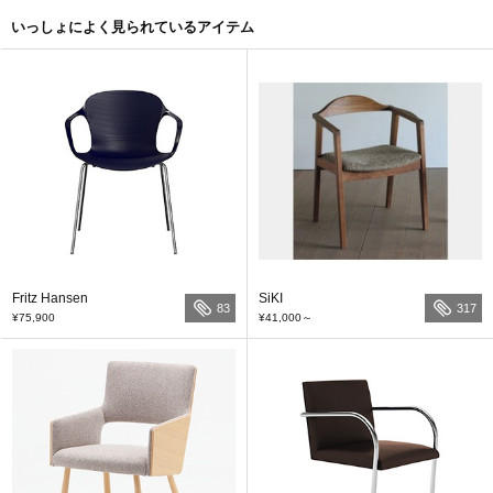
いっしょによく見られているアイテム
Fritz Hansen
SiKI
83
317
¥75,900
¥41,000
～