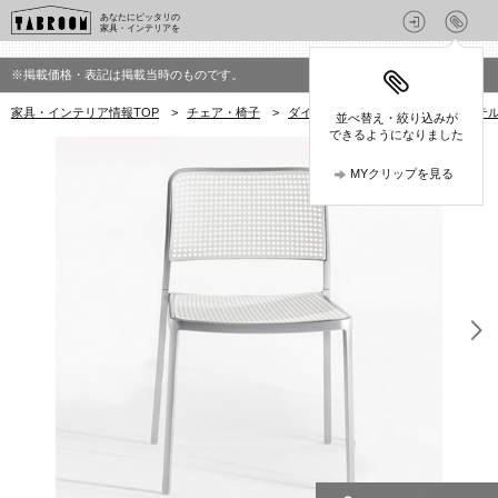
あなたにピッタリの
家具・インテリアを
※掲載価格・表記は掲載当時のものです。
家具・インテリア情報TOP
>
チェア・椅子
>
ダイニングチェア
>
Kartell(カ
並べ替え・絞り込みが
できるようになりました
MYクリップを見る