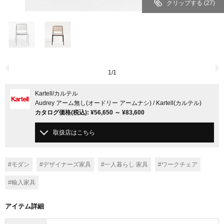
クリップする
(27)
1
/
1
Kartell
/カルテル
Audrey アーム無し(オードリー アームナシ) / Kartell(カルテル)
カタログ価格
(税込)
:
¥56,650
～
¥83,600
取扱店はこちら
#モダン
#デザイナーズ家具
#一人暮らし 家具
#ワークチェア
#輸入家具
アイテム詳細