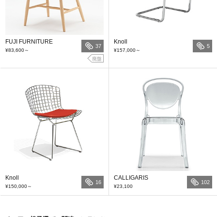
FUJI FURNITURE
Knoll
37
5
¥83,600
～
¥157,000
～
廃盤
Knoll
CALLIGARIS
16
102
¥150,000
～
¥23,100