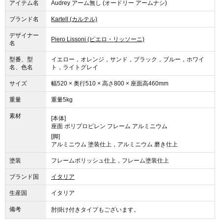
アイテム名
Audrey アーム無し (オードリー アームナシ)
ブランド名
Kartell (カルテル)
デザイナー
Piero Lissoni (ピエロ・リッソーニ)
名
型番、型
イエロー，オレンジ，サンド，ブラック，ブルー，ホワイ
名、色名
ト，ライトグレイ
サイズ
幅520 × 奥行510 × 高さ800 × 座面高460mm
重量
重量5kg
素材
[本体]
座面 ポリプロピレン フレーム アルミニウム
[脚]
アルミニウム 塗装仕上，アルミニウム 磨き仕上
塗装
フレームポリッシュ仕上，フレーム塗装仕上
ブランド国
イタリア
生産国
イタリア
備考
肘掛け付きタイプもございます。