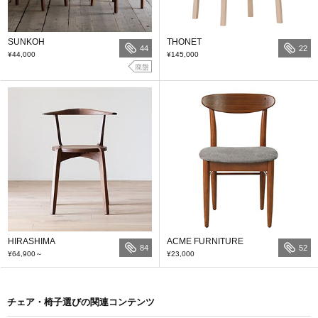
SUNKOH
THONET
44
22
¥44,000
¥145,000
廃盤
HIRASHIMA
ACME FURNITURE
84
52
¥64,900
～
¥23,000
チェア・椅子選びの関連コンテンツ