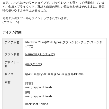
ェア。こちらはそのワークタイプで、バックレストを薄くして軽量化していま
す。金属とプライウッド、直線と曲線の美しい組み合わせはそのままに、作業
時の使いやすさを向上させました。
同モデルのスツールもラインナップされています。
(タブルーム)
アイテム詳細
アイテム名
Plankton Chair(Work Type) (プランクトン チェア(ワークタ
イプ))
ブランド名
Narrative (ナラティヴ)
デザイナー
graf (グラフ)
名
サイズ
幅430 × 奥行500 × 高さ745 × 座面高430mm
素材
[本体]
mat gray paint finish
[脚]
mat gray paint finish
back/seat：shina