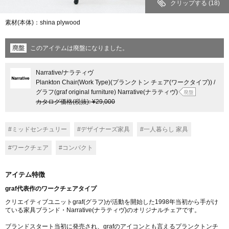
クリップする
(18)
素材(本体)：shina plywood
廃盤
このアイテムは廃盤になりました。
Narrative
/ナラティヴ
Plankton Chair(Work Type)(プランクトン チェア(ワークタイプ)) /
グラフ(graf original furniture) Narrative(ナラティヴ)
廃盤
カタログ価格
(税抜)
:
¥29,000
#ミッドセンチュリー
#デザイナーズ家具
#一人暮らし 家具
#ワークチェア
#コンパクト
アイテム特徴
graf代表作のワークチェアタイプ
クリエイティブユニットgraf(グラフ)が活動を開始した1998年当初から手がけ
ている家具ブランド・Narrative(ナラティヴ)のオリジナルチェアです。
ブランドスタート当初に発売され、grafのアイコンとも言えるプランクトンチ