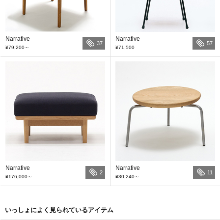
Narrative
Narrative
37
57
¥79,200
～
¥71,500
Narrative
Narrative
2
11
¥176,000
～
¥30,240
～
いっしょによく見られているアイテム