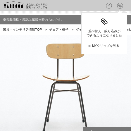
あなたにピッタリの
家具・インテリアを
※掲載価格・表記は掲載当時のものです。
家具・インテリア情報TOP
>
チェア・椅子
>
ダイニングチェア
>
グラフ(graf or
並べ替え・絞り込みが
できるようになりました
MYクリップを見る