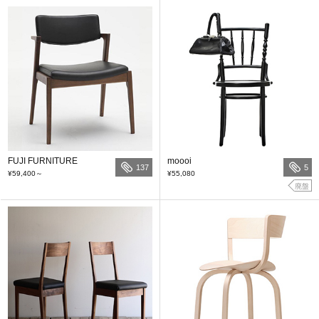
FUJI FURNITURE
moooi
137
5
¥59,400
～
¥55,080
廃盤