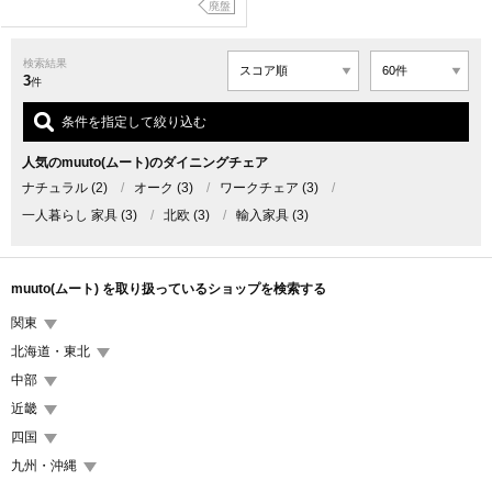
廃盤
検索結果
3
件
条件を指定して絞り込む
人気のmuuto(ムート)のダイニングチェア
ナチュラル
(2)
/
オーク
(3)
/
ワークチェア
(3)
/
一人暮らし 家具
(3)
/
北欧
(3)
/
輸入家具
(3)
muuto(ムート) を取り扱っているショップを検索する
関東
北海道・東北
中部
近畿
四国
九州・沖縄