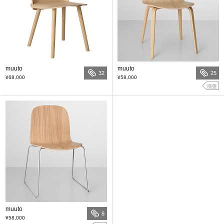
muuto
muuto
32
25
¥68,000
¥58,000
廃盤
muuto
8
¥58,000