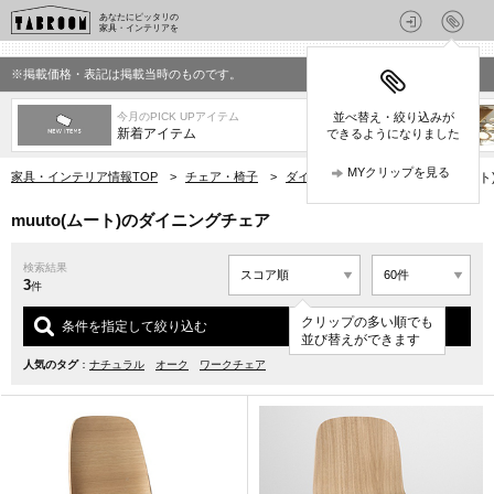
あなたにピッタリの
家具・インテリアを
※掲載価格・表記は掲載当時のものです。
今月のPICK UPアイテム
並べ替え・絞り込みが
新着アイテム
できるようになりました
MYクリップを見る
家具・インテリア情報TOP
>
チェア・椅子
>
ダイニングチェア
>
muuto(ム
muuto(ムート)のダイニングチェア
検索結果
3
件
クリップの多い順でも
条件を指定して絞り込む
並び替えができます
人気のタグ
：
ナチュラル
オーク
ワークチェア