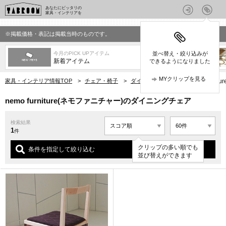
あなたにピッタリの
家具・インテリアを
※掲載価格・表記は掲載当時のものです。
今月のPICK UPアイテム
並べ替え・絞り込みが
新着アイテム
できるようになりました
MYクリップを見る
家具・インテリア情報TOP
>
チェア・椅子
>
ダイニングチェア
>
nemo fur
nemo furniture(ネモファニチャー)のダイニングチェア
検索結果
1
件
クリップの多い順でも
条件を指定して絞り込む
並び替えができます