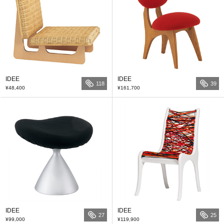
IDEE
IDEE
118
39
¥48,400
¥161,700
IDEE
IDEE
27
25
¥99,000
¥119,900