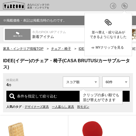
あなたにピッタリの
家具・インテリアを
※掲載価格・表記は掲載当時のものです。
今月のPICK UPアイテム
並べ替え・絞り込みが
新着アイテム
できるようになりました
MYクリップを見る
家具・インテリア情報TOP
>
チェア・椅子
>
IDEE(イデー)のチェア・椅子
>
ID
IDEE(イデー)のチェア・椅子(CASA BRUTUS/カーサブルータ
ス)
検索結果
4
件
クリップの多い順でも
条件を指定して絞り込む
並び替えができます
人気のタグ
：
デザイナーズ家具
一人暮らし 家具
和モダン