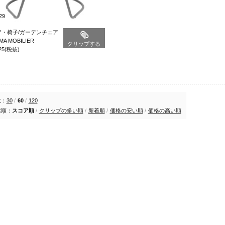
29
ア・椅子/ガーデンチェア
MA MOBILIER
クリップする
25
(税抜)
数：
30
/
60
/
120
示順：
スコア順
/
クリップの多い順
/
新着順
/
価格の安い順
/
価格の高い順