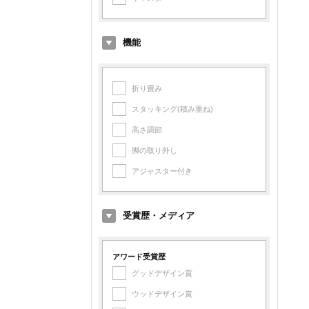
台湾
スイス製
中国
スペイン製
機能
スウェーデン製
台湾製
折り畳み
中国製
スタッキング(積み重ね)
高さ調節
脚の取り外し
アジャスター付き
受賞歴・メディア
アワード受賞歴
グッドデザイン賞
ウッドデザイン賞