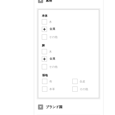
素材
本体
木
金属
その他
スチール
アルミ
脚
木
鉄
金属
その他金属
その他
スチール
アルミ
張地
布
合皮
鉄
本革
その他
その他金属
ブランド国