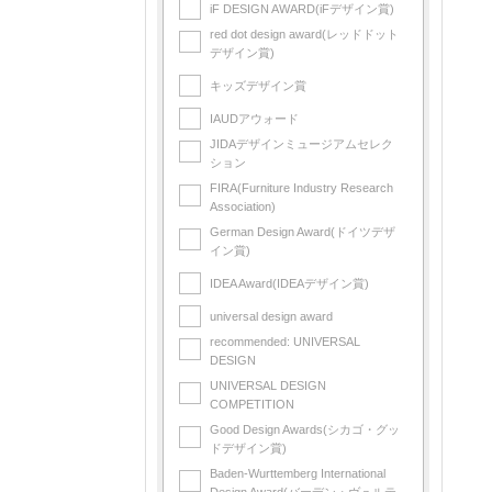
iF DESIGN AWARD(iFデザイン賞)
red dot design award(レッドドット
デザイン賞)
キッズデザイン賞
IAUDアウォード
JIDAデザインミュージアムセレク
ション
FIRA(Furniture Industry Research
Association)
German Design Award(ドイツデザ
イン賞)
IDEA Award(IDEAデザイン賞)
universal design award
recommended: UNIVERSAL
DESIGN
UNIVERSAL DESIGN
COMPETITION
Good Design Awards(シカゴ・グッ
ドデザイン賞)
Baden-Wurttemberg International