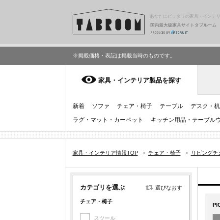
あなたにピッタリの家具・インテ
国内最大級家具サイトタブルーム
※掲載価格・表記は掲載当時のものです。
家具・インテリア製品を探す
新着
ソファ
チェア・椅子
テーブル
デスク・机
ラグ・マット・カーペット
キッチン用品・テーブル
家具・インテリア情報TOP
>
チェア・椅子
>
リビングチ
カテゴリを選ぶ
選びなおす
チェア・椅子
PI
スツール