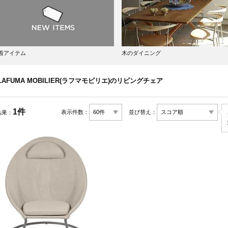
着アイテム
木のダイニング
LAFUMA MOBILIER(ラフマモビリエ)のリビングチェア
1件
表示件数：
並び替え：
結果：