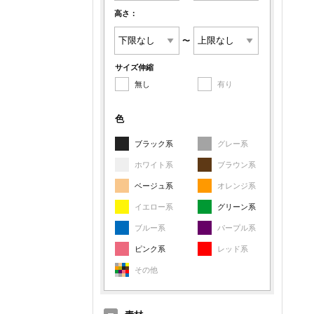
高さ：
〜
サイズ伸縮
無し
有り
色
ブラック系
グレー系
ホワイト系
ブラウン系
ベージュ系
オレンジ系
イエロー系
グリーン系
ブルー系
パープル系
ピンク系
レッド系
その他