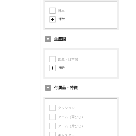
日本
海外
イタリア
ドイツ
生産国
デンマーク
オランダ
国産・日本製
イギリス
海外
アメリカ
イタリア製
フランス
デンマーク製
付属品・特徴
フィンランド
オランダ製
スイス
イギリス製
クッション
スペイン
アメリカ製
アーム（両ひじ）
スウェーデン
フランス製
アーム（片ひじ）
シンガポール
フィンランド製
キャスター