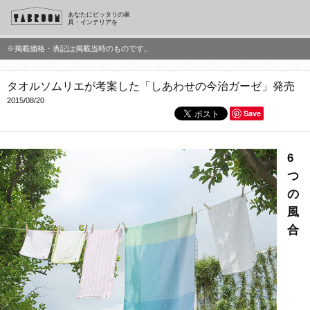
あなたにピッタリの家
具・インテリアを
※掲載価格・表記は掲載当時のものです。
タオルソムリエが考案した「しあわせの今治ガーゼ」発売
2015/08/20
Save
6
つ
の
風
合