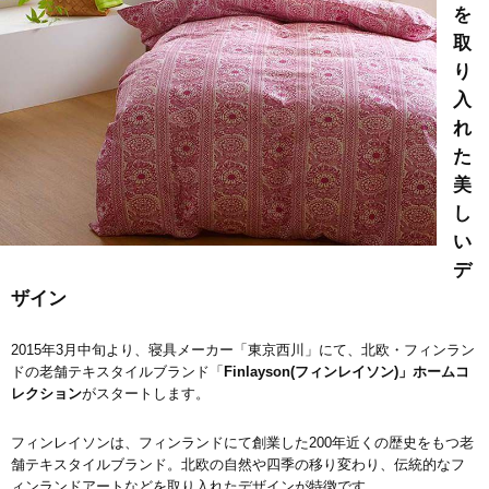
を
取
り
入
れ
た
美
し
い
デ
ザイン
2015年3月中旬より、寝具メーカー「東京西川」にて、北欧・フィンラン
ドの老舗テキスタイルブランド「
Finlayson(フィンレイソン)」ホームコ
レクション
がスタートします。
フィンレイソンは、フィンランドにて創業した200年近くの歴史をもつ老
舗テキスタイルブランド。北欧の自然や四季の移り変わり、伝統的なフ
ィンランドアートなどを取り入れたデザインが特徴です。