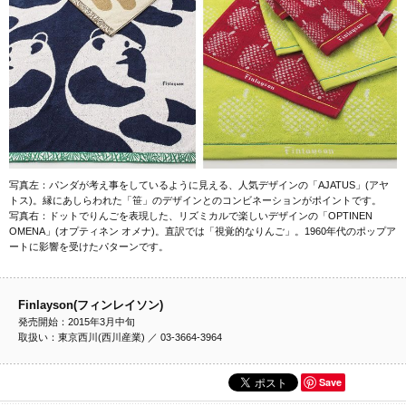
写真左：パンダが考え事をしているように見える、人気デザインの「AJATUS」(アヤ
トス)。縁にあしらわれた「笹」のデザインとのコンビネーションがポイントです。
写真右：ドットでりんごを表現した、リズミカルで楽しいデザインの「OPTINEN
OMENA」(オプティネン オメナ)。直訳では「視覚的なりんご」。1960年代のポップア
ートに影響を受けたパターンです。
Finlayson(フィンレイソン)
発売開始：2015年3月中旬
取扱い：東京西川(西川産業) ／ 03-3664-3964
Save