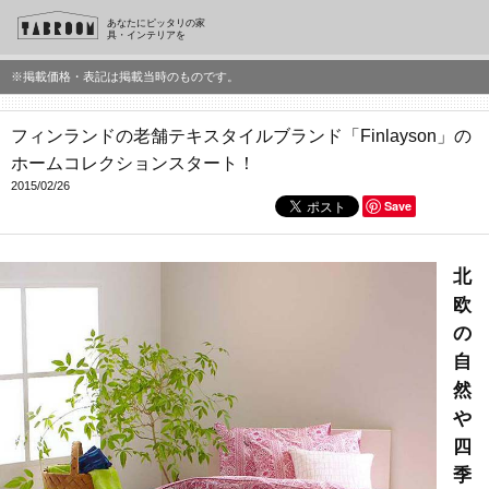
あなたにピッタリの家
具・インテリアを
※掲載価格・表記は掲載当時のものです。
フィンランドの老舗テキスタイルブランド「Finlayson」の
ホームコレクションスタート！
2015/02/26
Save
北
欧
の
自
然
や
四
季