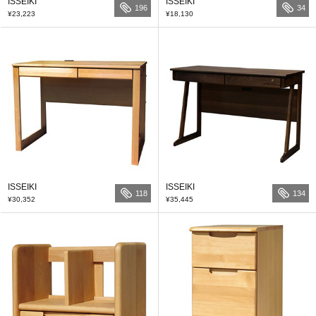
ISSEIKI
ISSEIKI
196
34
¥23,223
¥18,130
ISSEIKI
ISSEIKI
118
134
¥30,352
¥35,445