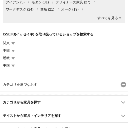
アイアン
(5)
/
モダン
(31)
/
デザイナーズ家具
(27)
/
ワークデスク
(24)
/
無垢
(21)
/
オーク
(19)
/
ライティングデスク
(17)
/
ウォールナット
(14)
/
キッズ家具
(10)
/
すべてを見る
ドロワー
(7)
/
一枚板テーブル
(5)
/
オフィス家具
(4)
/
文机
(4)
/
木のダイニング
(4)
/
カフェインテリア
(3)
/
新婚・カップル
(3)
/
ISSEIKI(イッセイキ) を取り扱っているショップを検索する
アウトドア 家具・インテリア
(2)
/
パソコンラック
(2)
/
関東
ミッドセンチュリー
(2)
中部
近畿
中国
カテゴリを選びなおす
カテゴリから家具を探す
テイストから家具・インテリアを探す