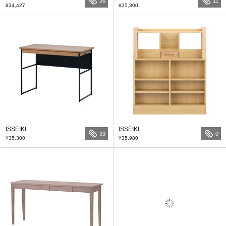
26
11
¥34,427
¥35,300
ISSEIKI
ISSEIKI
33
0
¥35,300
¥35,980