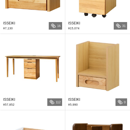
ISSEIKI
ISSEIKI
16
31
¥7,130
¥15,074
ISSEIKI
ISSEIKI
112
0
¥57,852
¥5,990