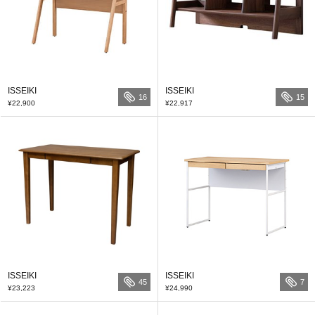
ISSEIKI
ISSEIKI
16
15
¥22,900
¥22,917
ISSEIKI
ISSEIKI
45
7
¥23,223
¥24,990