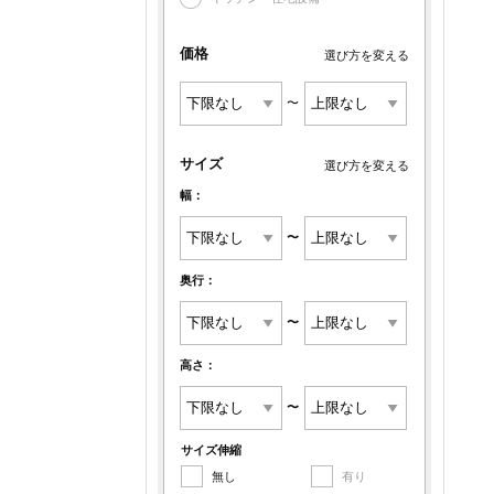
価格
選び方を変える
〜
サイズ
選び方を変える
幅：
〜
奥行：
〜
高さ：
〜
サイズ伸縮
無し
有り