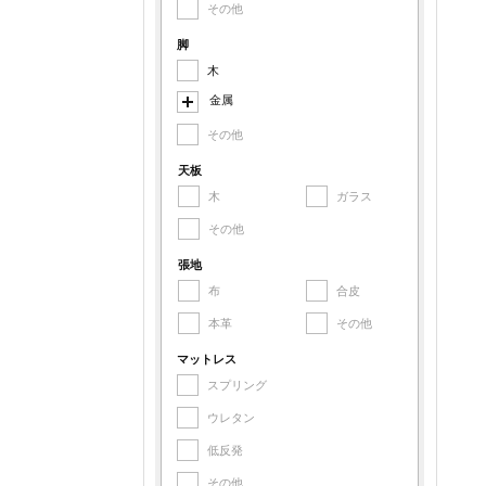
その他
スチール
アルミ
脚
木
鉄
金属
その他金属
その他
スチール
アルミ
天板
木
ガラス
鉄
その他
その他金属
張地
布
合皮
本革
その他
マットレス
スプリング
ウレタン
低反発
その他