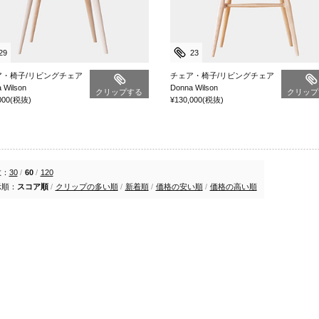
29
23
ア・椅子/リビングチェア
チェア・椅子/リビングチェア
 Wilson
Donna Wilson
クリップする
クリップ
000
(税抜)
¥130,000
(税抜)
数：
30
/
60
/
120
示順：
スコア順
/
クリップの多い順
/
新着順
/
価格の安い順
/
価格の高い順