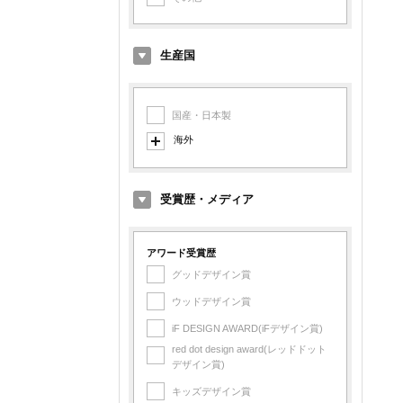
生産国
国産・日本製
海外
イタリア製
デンマーク製
受賞歴・メディア
オランダ製
イギリス製
アワード受賞歴
グッドデザイン賞
アメリカ製
ウッドデザイン賞
フランス製
iF DESIGN AWARD(iFデザイン賞)
フィンランド製
red dot design award(レッドドット
スイス製
デザイン賞)
スペイン製
キッズデザイン賞