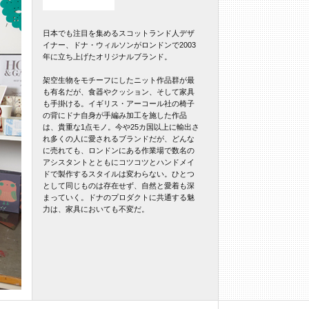
日本でも注目を集めるスコットランド人デザ
イナー、ドナ・ウィルソンがロンドンで2003
年に立ち上げたオリジナルブランド。
架空生物をモチーフにしたニット作品群が最
も有名だが、食器やクッション、そして家具
も手掛ける。イギリス・アーコール社の椅子
の背にドナ自身が手編み加工を施した作品
は、貴重な1点モノ。今や25カ国以上に輸出さ
れ多くの人に愛されるブランドだが、どんな
に売れても、ロンドンにある作業場で数名の
アシスタントとともにコツコツとハンドメイ
ドで製作するスタイルは変わらない。ひとつ
として同じものは存在せず、自然と愛着も深
まっていく。ドナのプロダクトに共通する魅
力は、家具においても不変だ。