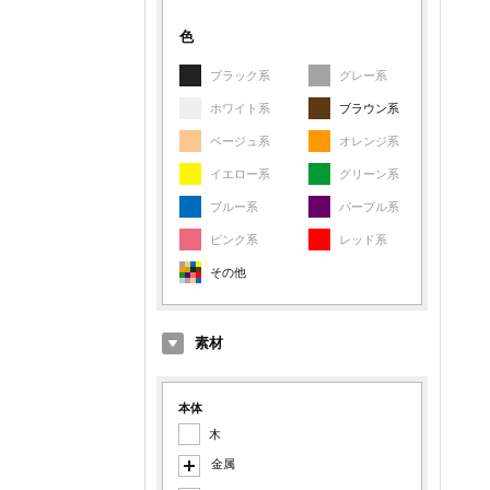
色
ブラック系
グレー系
ホワイト系
ブラウン系
ベージュ系
オレンジ系
イエロー系
グリーン系
ブルー系
パープル系
ピンク系
レッド系
その他
素材
本体
木
金属