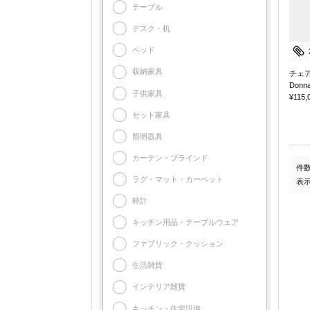
テーブル
デスク・机
ベッド
収納家具
チェ
Donna
子供家具
¥115,
セット家具
照明器具
カーテン・ブラインド
件
ラグ・マット・カーペット
表
時計
キッチン用品・テーブルウェア
ファブリック・クッション
生活雑貨
インテリア雑貨
キッチン・住宅設備