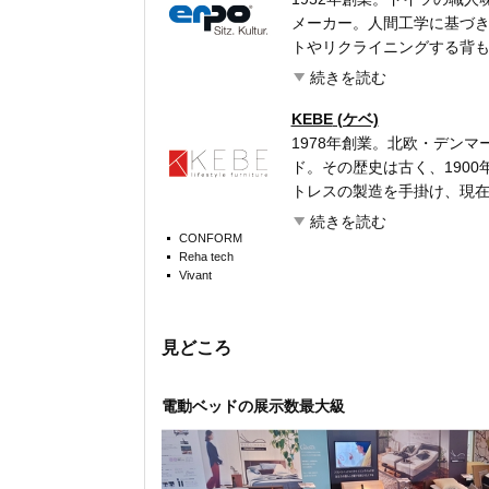
けている。 帝国ホテルやホ
メーカー。人間工学に基づ
るホテルへの導入実績も多く
トやリクライニングする背
ネをはじめとする国際的な
いった、体形や動きに合わせ
続きを読む
の影響力は世界へと広がり
年に開発された「レバー操
機能」は、当時のヨーロッ
KEBE
(ケベ)
た。その機能を搭載した製
1978年創業。北欧・デン
はシステムソファのメーカ
ド。その歴史は古く、190
機能重視のシステムソファ
トレスの製造を手掛け、現在の
は、erpoの製品には皆無
以降、金属フレームに布を
続きを読む
マンシップにより、厳選し
してきた。 デザインはデン
CONFORM
Reha tech
ソファに仕上げている。機
ドに構える自社工場で行う
Vivant
ランスされているのがerpo
ルチェアは、人間工学に基
作り上げる。北欧ブランド
徴だ。インテリアとして空
見どころ
オーナーだけの特別なくつ
電動ベッドの展示数最大級