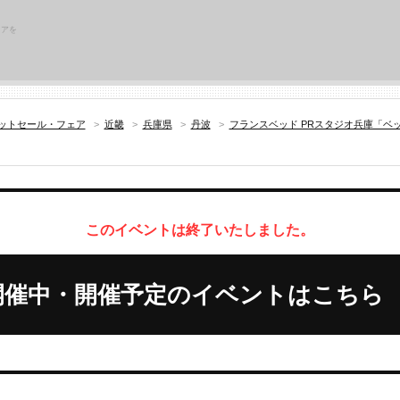
リアを
ットセール・フェア
>
近畿
>
兵庫県
>
丹波
>
フランスベッド PRスタジオ兵庫「ベ
このイベントは終了いたしました。
開催中・開催予定のイベントはこちら