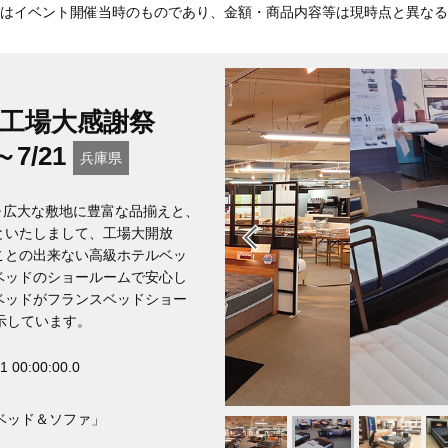
はイベント開催当時のものであり、金額・商品内容等は現時点と異なる
庫工場大感謝祭
7/21
兵庫県
･広大な敷地に豊富な品揃えと、
といたしまして、工場大開放
ことの出来ない高級ホテルベッ
ベッドのショールームで安心し
ベッドがフランスベッドショー
示しています。
1 00:00:00.0
ベッド＆ソファ」