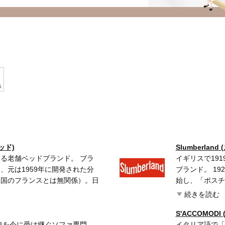
ッド)
Slumberland
る老舗ベッドブランド。 ブラ
イギリスで19
、元は1959年に開発された分
ブランド。 1
（国のフランスとは無関係）。日
始し、「ポスチ
して大ヒット商品となり、以後も
発。1940年代
続きを読む
フレームや通気性の高いマットレ
Warrant(
と開発。日本人の体型、生活スタ
伝える正統ベッ
S'ACCOMODI
日本人に合うベッド」を模索し続
人魂を今に受け継ぐソファ専門
いる。 一流の
イタリア語で「