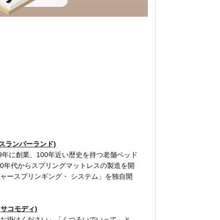
(スランバーランド)
19年に創業、100年近い歴史を持つ老舗ベッド
920年代からスプリングマットレスの製造を開
ャースプリンギング・ システム」を独自開
には「英国王室御用達」の証である「Royal
ロイヤルワラント)」を授かり、以後英国の伝統を
ドブランドとして世界中にその名が知られて
(サコモディ)
機能性、通気性、寝心地、そして気品と格
お掛けください」「くつろいでいって」と