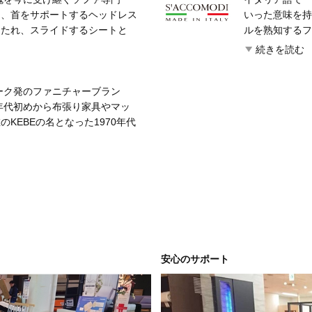
テルオークラなど日本を代表す
き、首をサポートするヘッドレス
式。プロダクト
いった意味を持つ
、2000年以降はミラノサロー
もたれ、スライドするシートと
ロッパを中心に
ルを熟知するフ
家具見本市にも積極的に出展。そ
て変化する機能を搭載。1985
Slumberl
アの提携工場が
続きを読む
始めている。
作を必要としないリクライニング
が手に入ると言
の工程を一括管理し
パのインテリア業界に衝撃を与え
製品を生み出し
品がロングセラーを続け、現在で
マーク発のファニチャーブラン
は、全てイタリ
ーとしてグローバルに名高い。
0年代初めから布張り家具やマッ
用。生産拠点を
にありがちなデザイン軽視の傾向
KEBEの名となった1970年代
造から出荷に至
だ。ドイツブランドらしいクラフト
張るスタイルの家具を専門に拡大
る。ソファ内部
た素材を使ったモダンデザインな
マークで行い、生産はポーラン
決め環境影響の
能、素材、デザインが高次元でバ
。メインとして展開するパーソナ
の伝統に敬意と
の最大の特徴だ。
づいた緻密な設計で極上の一席を
れている。
らしいハイセンスなデザインも特
間をアップグレードしながら、
ろぎ空間を提供してくれる。
安心のサポート