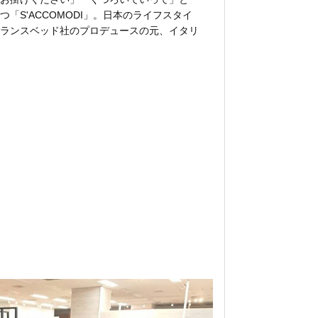
クオリティはまさにベッドの一級品で、ヨー
「S'ACCOMODI」。日本のライフスタイ
世界中の一流ホテルから指名を受ける。
ランスベッド社のプロデュースの元、イタリ
andのベッドがあれば、一流ホテルの極上の寝心地
素材の手配から生産、出荷に至るまでの全て
えるだろう。
「100% MADE IN ITALY」にこだわった
ている。 主力商品であるレザーソファーに
ア産の原皮をイタリア国内で鞣した皮革を使
国外に置くイタリアのメーカーも多い中、製
るまですべての工程がイタリアにて完結され
に使う木材も、イタリア環境保護団体と取り
少ないモミの木を使用。徹頭徹尾、イタリア
誇りを持った気高い姿勢でモノづくりが行わ