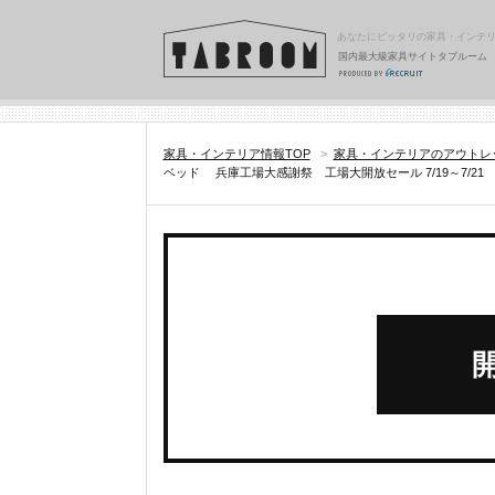
あなたにピッタリの家具・インテ
国内最大級家具サイトタブルーム
家具・インテリア情報TOP
>
家具・インテリアのアウトレ
ベッド 兵庫工場大感謝祭 工場大開放セール 7/19～7/21