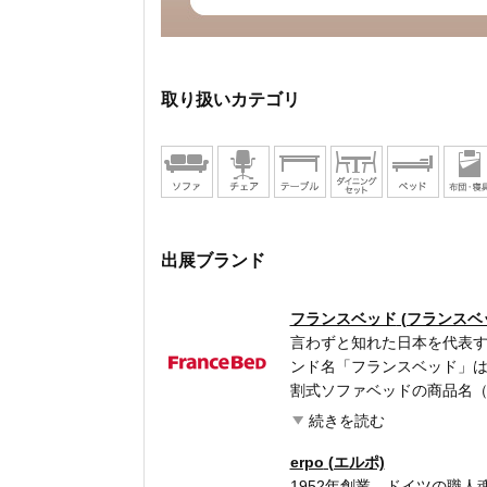
取り扱いカテゴリ
出展ブランド
フランスベッド
(フランスベ
言わずと知れた日本を代表す
ンド名「フランスベッド」は
割式ソファベッドの商品名
本の狭い住宅事情にマッチ
続きを読む
薄型ヘッドボードのベッド
スなど、独自の製品を次々
erpo
(エルポ)
イルをとことん追求した「
1952年創業。ドイツの職