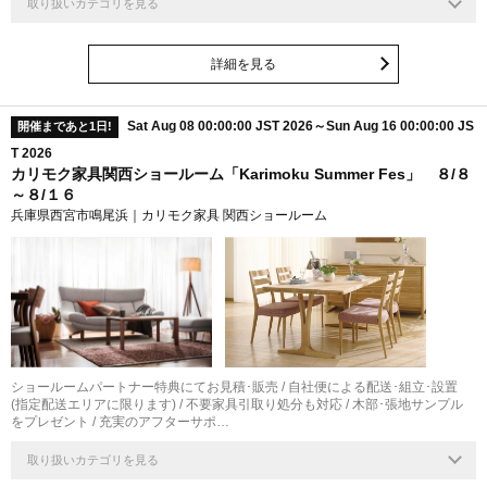
取り扱いカテゴリを見る
詳細を見る
Sat Aug 08 00:00:00 JST 2026～Sun Aug 16 00:00:00 JS
開催まであと1日!
T 2026
カリモク家具関西ショールーム「Karimoku Summer Fes」 ８/８
～８/１６
兵庫県西宮市鳴尾浜｜カリモク家具 関西ショールーム
ショールームパートナー特典にてお見積･販売 / 自社便による配送･組立･設置
(指定配送エリアに限ります) / 不要家具引取り処分も対応 / 木部･張地サンプル
をプレゼント / 充実のアフターサポ…
取り扱いカテゴリを見る