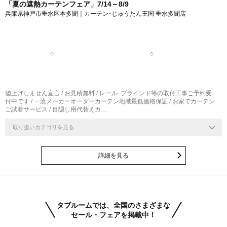
「夏の遮熱カーテンフェア」7/14～8/9
兵庫県神戸市垂水区本多聞｜カーテン･じゅうたん王国 垂水多聞店
値上げしません宣言 / お見積無料 / レール･ブラインド等の取付工事ご予約受
付中です / 一流メーカーオーダーカーテン地域最低価格保証 / お家でカーテン
ご試着サービス / 目隠し用代替えカ…
取り扱いカテゴリを見る
詳細を見る
タブルームでは、全国のさまざまな
セール・フェアを掲載中！