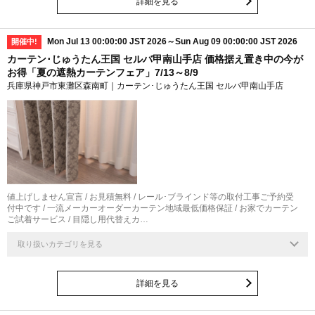
詳細を見る
Mon Jul 13 00:00:00 JST 2026～Sun Aug 09 00:00:00 JST 2026
開催中!
カーテン･じゅうたん王国 セルバ甲南山手店 価格据え置き中の今が
お得「夏の遮熱カーテンフェア」7/13～8/9
兵庫県神戸市東灘区森南町｜カーテン･じゅうたん王国 セルバ甲南山手店
値上げしません宣言 / お見積無料 / レール･ブラインド等の取付工事ご予約受
付中です / 一流メーカーオーダーカーテン地域最低価格保証 / お家でカーテン
ご試着サービス / 目隠し用代替えカ…
取り扱いカテゴリを見る
詳細を見る