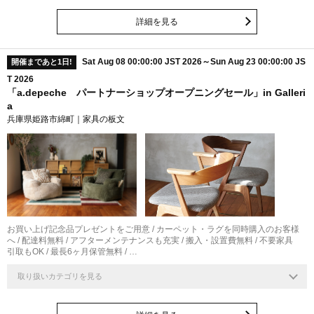
詳細を見る
Sat Aug 08 00:00:00 JST 2026～Sun Aug 23 00:00:00 JS
開催まであと1日!
T 2026
「a.depeche パートナーショップオープニングセール」in Galleri
a
兵庫県姫路市綿町｜家具の板文
お買い上げ記念品プレゼントをご用意 / カーペット・ラグを同時購入のお客様
へ / 配達料無料 / アフターメンテナンスも充実 / 搬入・設置費無料 / 不要家具
引取もOK / 最長6ヶ月保管無料 / …
取り扱いカテゴリを見る