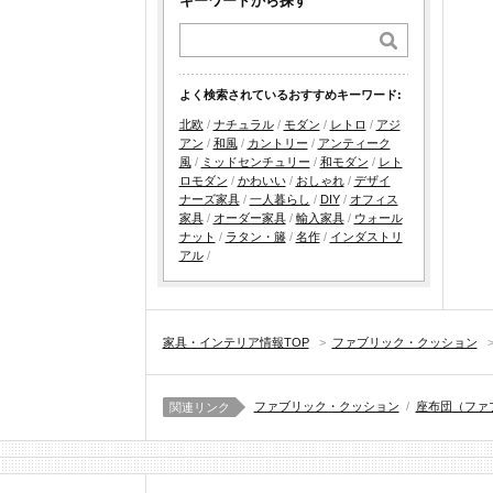
キーワードから探す
よく検索されているおすすめキーワード:
北欧
/
ナチュラル
/
モダン
/
レトロ
/
アジ
アン
/
和風
/
カントリー
/
アンティーク
風
/
ミッドセンチュリー
/
和モダン
/
レト
ロモダン
/
かわいい
/
おしゃれ
/
デザイ
ナーズ家具
/
一人暮らし
/
DIY
/
オフィス
家具
/
オーダー家具
/
輸入家具
/
ウォール
ナット
/
ラタン・籐
/
名作
/
インダストリ
アル
/
家具・インテリア情報TOP
>
ファブリック・クッション
ファブリック・クッション
/
座布団（ファ
関連リンク