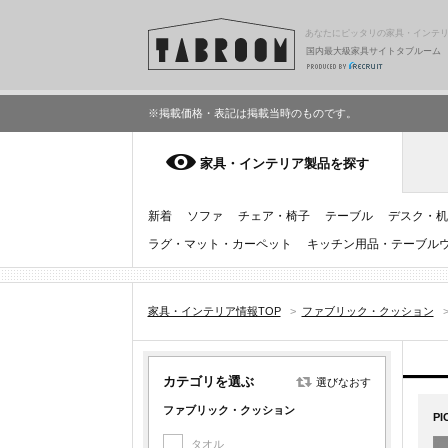
あなたにピッタリの家具・インテ
国内最大級家具サイトタブルーム
※掲載価格・表記は掲載当時のものです。
家具・インテリア製品を探す
新着
ソファ
チェア・椅子
テーブル
デスク・机
ラグ・マット・カーペット
キッチン用品・テーブル
家具・インテリア情報TOP
>
ファブリック・クッション
カテゴリを選ぶ
選びなおす
ファブリック・クッション
PI
タオル