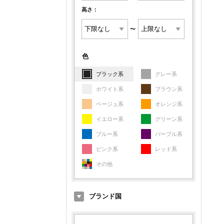
高さ：
〜
色
ブラック系
グレー系
ホワイト系
ブラウン系
ベージュ系
オレンジ系
イエロー系
グリーン系
ブルー系
パープル系
ピンク系
レッド系
その他
ブランド国