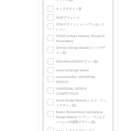
デザイン賞)
中国
スペイン製
キッズデザイン賞
スウェーデン製
IAUDアウォード
台湾製
JIDAデザインミュージアムセレク
ション
中国製
FIRA(Furniture Industry Research
Association)
German Design Award(ドイツデザ
イン賞)
IDEA Award(IDEAデザイン賞)
universal design award
recommended: UNIVERSAL
DESIGN
UNIVERSAL DESIGN
COMPETITION
Good Design Awards(シカゴ・グッ
ドデザイン賞)
Baden-Wurttemberg International
Design Award(バーデン・ヴュルテ
ンベルク州国際デザイン賞)
ホームシアターグランプリ