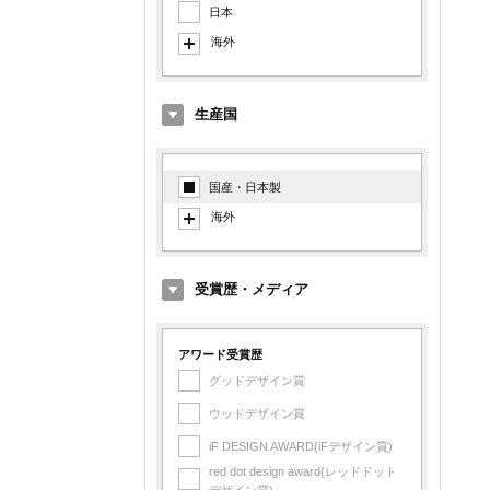
日本
海外
イタリア
ドイツ
生産国
デンマーク
オランダ
国産・日本製
イギリス
海外
アメリカ
イタリア製
フランス
デンマーク製
受賞歴・メディア
フィンランド
オランダ製
スイス
イギリス製
アワード受賞歴
スペイン
グッドデザイン賞
アメリカ製
スウェーデン
ウッドデザイン賞
フランス製
シンガポール
iF DESIGN AWARD(iFデザイン賞)
フィンランド製
台湾
red dot design award(レッドドット
スイス製