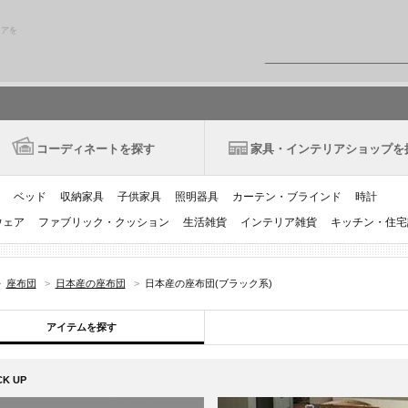
リアを
コーディネートを探す
家具・インテリアショップを
ベッド
収納家具
子供家具
照明器具
カーテン・ブラインド
時計
ウェア
ファブリック・クッション
生活雑貨
インテリア雑貨
キッチン・住宅
>
座布団
>
日本産の座布団
>
日本産の座布団(ブラック系)
アイテムを探す
CK UP