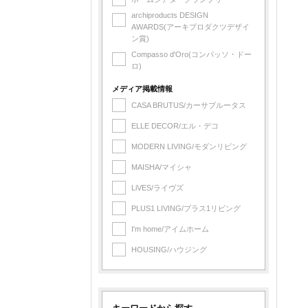
archiproducts DESIGN
AWARDS(アーキプロダクツデザイ
ン賞)
Compasso d'Oro(コンパッソ・ドー
ロ)
メディア掲載情報
CASA BRUTUS/カーサブルータス
ELLE DECOR/エル・デコ
MODERN LIVING/モダンリビング
MAISHA/マイシャ
LiVES/ライヴズ
PLUS1 LIVING/プラス1リビング
I'm home/アイムホーム
HOUSING/ハウジング