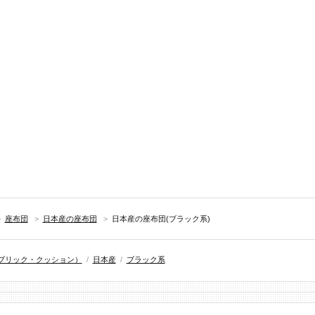
>
座布団
>
日本産の座布団
>
日本産の座布団(ブラック系)
ブリック・クッション）
/
日本産
/
ブラック系