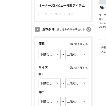
オーナーズレビュー掲載アイテム
オーナーズレビュー有り
ファ
布団
Literie
¥5,30
基本条件
絞り込み条件をリセット
価格
選び方を変える
件
表
〜
サイズ
選び方を変える
幅：
〜
奥行：
〜