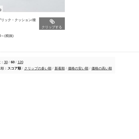
9
ブリック・クッション/座
クリップする
0
～
(税抜)
数：
30
/
60
/
120
示順：
スコア順
/
クリップの多い順
/
新着順
/
価格の安い順
/
価格の高い順