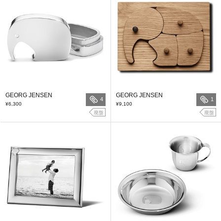
GEORG JENSEN
GEORG JENSEN
4
1
¥6,300
¥9,100
廃盤
廃盤