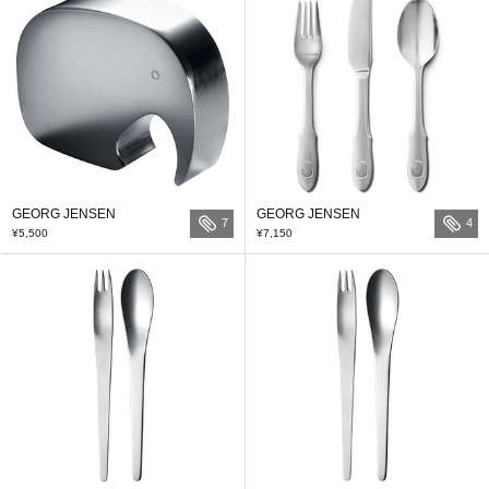
GEORG JENSEN
GEORG JENSEN
7
4
¥5,500
¥7,150