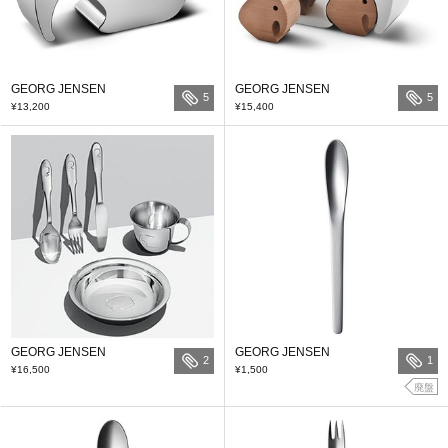
GEORG JENSEN
GEORG JENSEN
5
5
¥13,200
¥15,400
GEORG JENSEN
GEORG JENSEN
2
1
¥16,500
¥1,500
廃盤