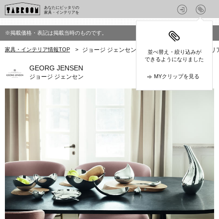
あなたにピッタリの
家具・インテリアを
※掲載価格・表記は掲載当時のものです。
家具・インテリア情報TOP
>
ジョージ ジェンセン(GEORG JENSEN)のインテリ
並べ替え・絞り込みが
できるようになりました
GEORG JENSEN
ジョージ ジェンセン
MYクリップを見る