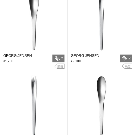
GEORG JENSEN
GEORG JENSEN
2
2
¥1,700
¥2,100
廃盤
廃盤