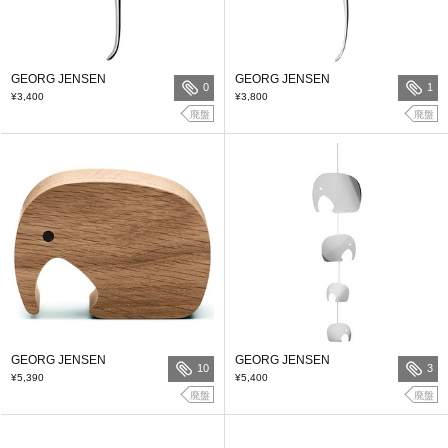
GEORG JENSEN
GEORG JENSEN
0
1
¥3,400
¥3,800
廃盤
廃盤
GEORG JENSEN
GEORG JENSEN
10
3
¥5,390
¥5,400
廃盤
廃盤