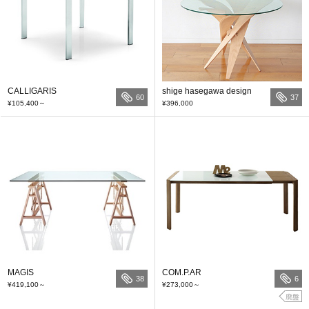
CALLIGARIS
shige hasegawa design
60
37
¥105,400
～
¥396,000
MAGIS
COM.P.AR
38
6
¥419,100
～
¥273,000
～
廃盤