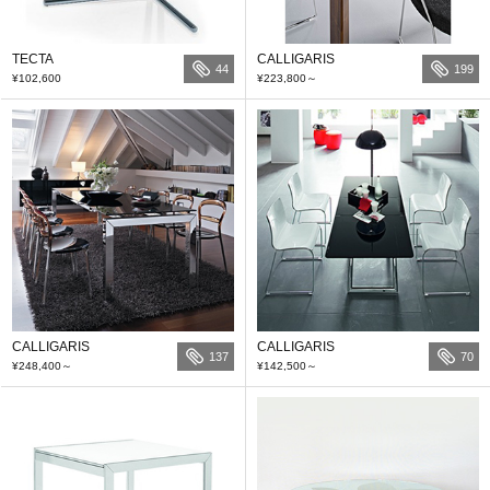
TECTA
CALLIGARIS
44
199
¥102,600
¥223,800
～
CALLIGARIS
CALLIGARIS
137
70
¥248,400
～
¥142,500
～