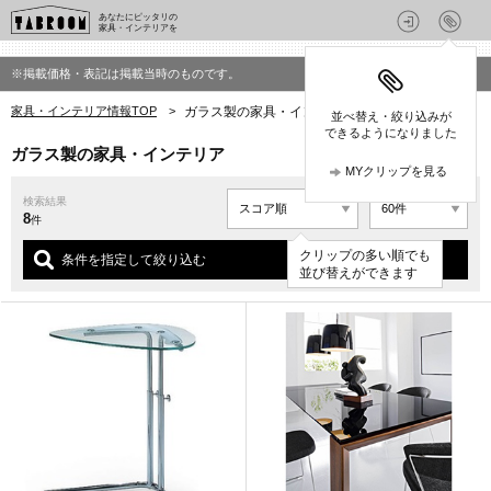
あなたにピッタリの
家具・インテリアを
※掲載価格・表記は掲載当時のものです。
家具・インテリア情報TOP
>
ガラス製の家具・インテリア
並べ替え・絞り込みが
できるようになりました
ガラス製の家具・インテリア
MYクリップを見る
検索結果
8
件
クリップの多い順でも
条件を指定して絞り込む
並び替えができます