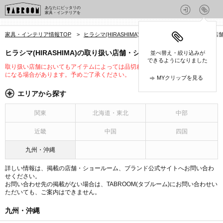
あなたにピッタリの
家具・インテリアを
家具・インテリア情報TOP
>
ヒラシマ(HIRASHIMA)
>
ヒラシマ(HIRASHIMA)の店
ヒラシマ(HIRASHIMA)の取り扱い店舗・ショールーム
並べ替え・絞り込みが
できるようになりました
取り扱い店舗においてもアイテムによっては品切れや未入荷、取り扱いが変更
になる場合があります。予めご了承ください。
MYクリップを見る
エリアから探す
関東
北海道・東北
中部
近畿
中国
四国
九州・沖縄
詳しい情報は、掲載の店舗・ショールーム、ブランド公式サイトへお問い合わ
せください。
お問い合わせ先の掲載がない場合は、TABROOM(タブルーム)にお問い合わせい
ただいても、ご案内はできません。
九州・沖縄