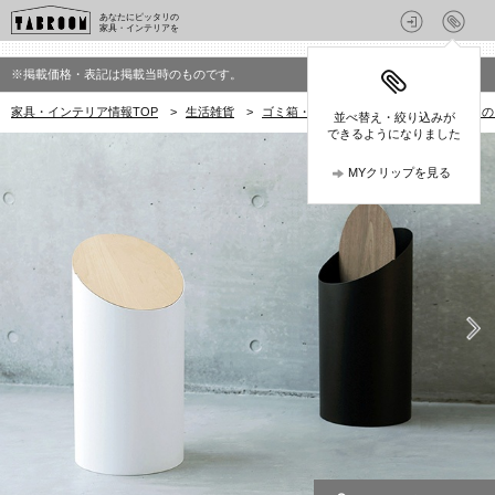
あなたにピッタリの
家具・インテリアを
※掲載価格・表記は掲載当時のものです。
家具・インテリア情報TOP
>
生活雑貨
>
ゴミ箱・ごみ箱
>
MOHEIM(モヘイム
並べ替え・絞り込みが
できるようになりました
MYクリップを見る