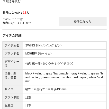
続きを読む
他のインテリアと合わせた感じは思っていた通り、とても良いです。使
い心地は、フタがスウィングするのはとても使いやすいけれど外れやす
参考になった：
13
人
くもあるので、慎重にフタをスウィングさせないといけないのが、ちょ
このレビューは
っと手間ではあります。
参考になった
参考になりましたか？
円柱を斜めにカットした形！マットなブラックの本体とフタが木目なデ
ザイン！が気に入っています。
アイテム詳細
アイテム名
SWING BIN (スイング ビン)
ブランド名
MOHEIM (モヘイム)
デザイナー
竹内 茂一郎 (タケウチ シゲイチロウ)
名
型番、型
black / walnut，gray / hardmaple，gray / walnut，green / h
名、色名
ardmaple，green / walnut，white / hardmaple，white / wal
nut
サイズ
幅210 × 奥行210 × 高さ430mm
ブランド国
日本
生産国
日本