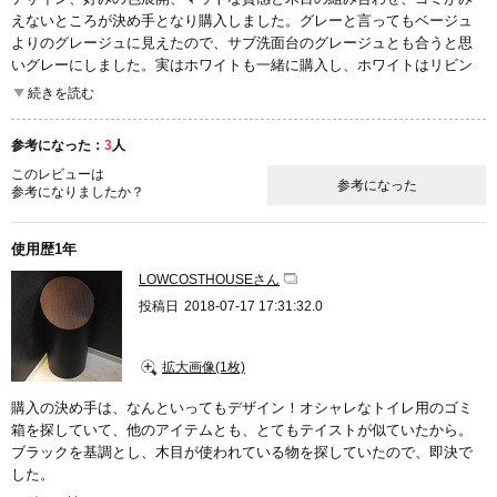
えないところが決め手となり購入しました。グレーと言ってもベージュ
よりのグレージュに見えたので、サブ洗面台のグレージュとも合うと思
いグレーにしました。実はホワイトも一緒に購入し、ホワイトはリビン
グで使用しています。
続きを読む
慣れるまではゴミ袋がかけにくかったのですが、慣れると逆にかけやす
参考になった：
3
人
くなりました。蓋はシンプルな構造なので外れやすく、また、よく蓋が
このレビューは
開いたままになっていますが、デザインとカラーが気に入っていて素敵
参考になった
参考になりましたか？
なので満足しています。
使用歴1年
LOWCOSTHOUSEさん
投稿日
2018-07-17 17:31:32.0
拡大画像(1枚)
購入の決め手は、なんといってもデザイン！オシャレなトイレ用のゴミ
箱を探していて、他のアイテムとも、とてもテイストが似ていたから。
ブラックを基調とし、木目が使われている物を探していたので、即決で
した。