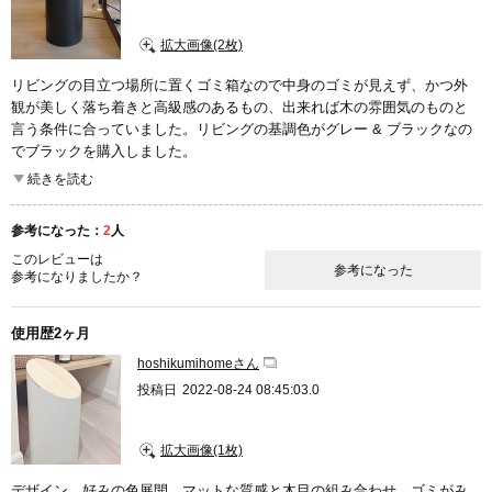
拡大画像(2枚)
リビングの目立つ場所に置くゴミ箱なので中身のゴミが見えず、かつ外
観が美しく落ち着きと高級感のあるもの、出来れば木の雰囲気のものと
言う条件に合っていました。リビングの基調色がグレー & ブラックなの
でブラックを購入しました。
続きを読む
基本は気に入って使っています。ただ、フタが上手くスイングしてくれ
ず閉まらないことがあり、フタ裏の片側に重りを貼り付けてスムーズに
参考になった：
2
人
閉まるように改善しています。
このレビューは
参考になった
参考になりましたか？
お気に入りのポイントは、本体が斜めにカットされていてシャープで美
しく、リビングに溶け込んでいることが一番ですね。それと、本体の底
が少し重めに作ってあるので、よくあるゴミ箱のように滑って動いてし
使用歴2ヶ月
まうことが無く安定しているところも気に入っています。(かと言って重
hoshikumihomeさん
過ぎることはありません。)
投稿日
2022-08-24 08:45:03.0
拡大画像(1枚)
デザイン、好みの色展開、マットな質感と木目の組み合わせ、ゴミがみ