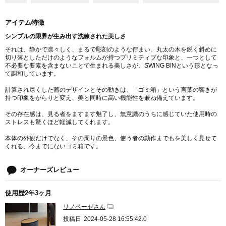
アイテム特徴
シンプルの限界が生み出す洗練された美しさ
それは、静かで凛々しく、まるで彫刻のような佇まい。丸太の木を鋭く斜めに
切り落としただけのようなフォルムが持つプリミティブな印象と、一つとして
不必要な要素を含まないことで生まれる美しさが、SWING BINという形となっ
て調和しています。
計算され尽くした蓋のデザインとその動きは、「ゴミ箱」という言葉の響きが
持つ印象をがらりと変え、美と同時に高い機能性を兼ね備えています。
その存在感は、見る者をますます魅了し、無意識のうちに感じていた使用時の
ストレスも驚くほど軽減してくれます。
本体の外観だけでなく、その周りの景色、使う者の動作までもを美しく見せて
くれる、今までにないゴミ箱です。
オーナーズレビュー
使用歴2年3ヶ月
リノベーゼさん
投稿日
2024-05-28 16:55:42.0