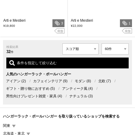
Arti e Mestieri
Arti e Mestieri
3
1
¥19,800
¥22,000
廃盤
廃盤
検索結果
32
件
条件を指定して絞り込む
人気のハンガーラック・ポールハンガー
アイアン
(2)
/
カフェインテリア
(9)
/
モダン
(8)
/
北欧
(7)
/
ギフト・贈り物におすすめ
(5)
/
アンティーク風
(4)
/
男性向けプレゼント雑貨・家具
(4)
/
ナチュラル
(3)
ハンガーラック・ポールハンガー を取り扱っているショップを検索する
関東
北海道・東北