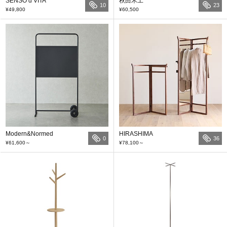
SENSO d VITA
秋田木工
10
23
¥49,800
¥60,500
Modern&Normed
HIRASHIMA
0
36
¥61,600
～
¥78,100
～