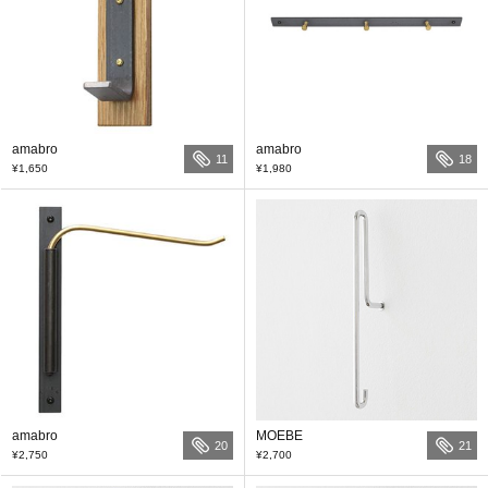
amabro
amabro
11
18
¥1,650
¥1,980
amabro
MOEBE
20
21
¥2,750
¥2,700