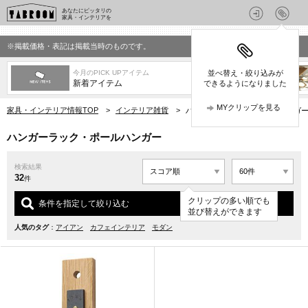
あなたにピッタリの
家具・インテリアを
※掲載価格・表記は掲載当時のものです。
今月のPICK UPアイテム
並べ替え・絞り込みが
新着アイテム
できるようになりました
MYクリップを見る
家具・インテリア情報TOP
>
インテリア雑貨
>
ハンガーラック・ポールハンガ
ハンガーラック・ポールハンガー
検索結果
32
件
クリップの多い順でも
条件を指定して絞り込む
並び替えができます
人気のタグ
：
アイアン
カフェインテリア
モダン