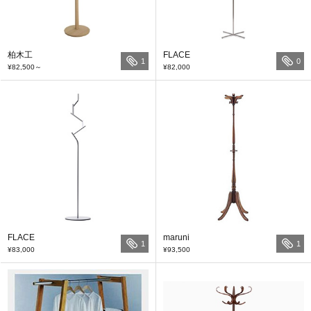
柏木工
FLACE
1
0
¥82,500
～
¥82,000
FLACE
maruni
1
1
¥83,000
¥93,500