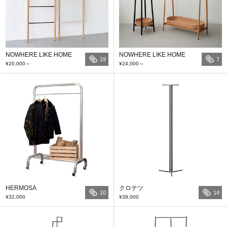
NOWHERE LIKE HOME
NOWHERE LIKE HOME
19
7
¥20,000
～
¥24,000
～
HERMOSA
クロテツ
10
14
¥32,000
¥39,000