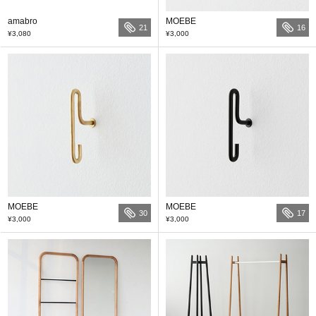
amabro
MOEBE
21
16
¥3,080
¥3,000
MOEBE
MOEBE
30
17
¥3,000
¥3,000