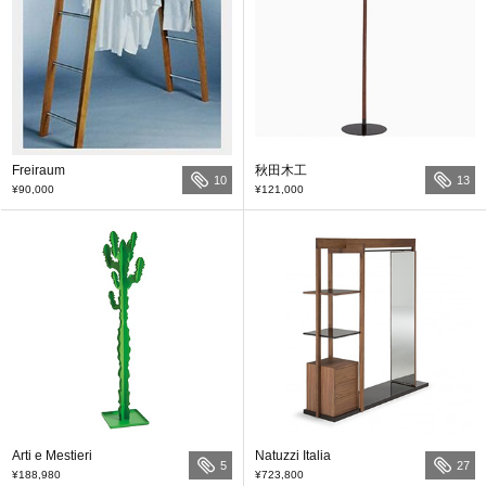
Freiraum
秋田木工
10
13
¥90,000
¥121,000
Arti e Mestieri
Natuzzi Italia
5
27
¥188,980
¥723,800