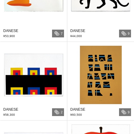
DANESE
DANESE
7
9
¥53,900
¥44,000
DANESE
DANESE
2
9
¥58,300
¥60,500