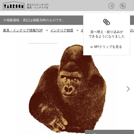
あなたにピッタリの
家具・インテリアを
※掲載価格・表記は掲載当時のものです。
家具・インテリア情報TOP
>
インテリア雑貨
>
ポスター
>
ダネーゼ(DANESE)
並べ替え・絞り込みが
できるようになりました
MYクリップを見る