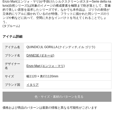
Enzo Mari(エンツォ・マリ)が手掛けたシルクスクリーンポスターSerie della na
tura(自然シリーズ)は対象のイメージの構成要素を極限まで削ぎ落として、普遍
的で美しい原形を追求したシリーズです。なかでも本作品は、ゴリラの表情が
立体的にリアルに描かれているのが特徴。フラットに描かれた同シリーズのリ
ンゴや豹などに比べて、空間に大きなインパクトを与えてくれることでしょ
う。
(タブルーム)
アイテム詳細
アイテム名
QUINDICI,IL GORILLA (クインディチ,イル ゴリラ)
ブランド名
DANESE (ダネーゼ)
デザイナー
Enzo Mari (エンツォ・マリ)
名
サイズ
幅1120 × 奥行1120mm
ブランド国
イタリア
色・サイズ・素材のパターンを見る
価格および商品のパターンは最新の情報と異なる可能性がございます