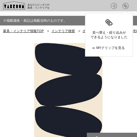
あなたにピッタリの
家具・インテリアを
※掲載価格・表記は掲載当時のものです。
家具・インテリア情報TOP
>
インテリア雑貨
>
ポスター
>
PAPER COLLEC
並べ替え・絞り込みが
できるようになりました
MYクリップを見る