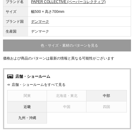
ブランド名
PAPER COLLECTIVE (ペーパーコレクティブ)
サイズ
幅500 × 高さ700mm
ブランド国
デンマーク
生産国
デンマーク
色・サイズ・素材のパターンを見る
価格および商品のパターンは最新の情報と異なる可能性がございます
店舗・ショールーム
店舗・ショールームをすべて見る
関東
北海道・東北
中部
近畿
中国
四国
九州・沖縄