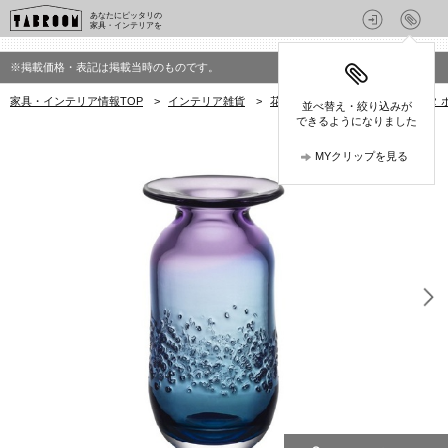
あなたにピッタリの
家具・インテリアを
※掲載価格・表記は掲載当時のものです。
家具・インテリア情報TOP
>
インテリア雑貨
>
花瓶・フラワーベース
>
コスタ 
並べ替え・絞り込みが
できるようになりました
MYクリップを見る