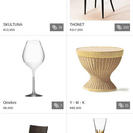
SKULTUNA
THONET
18
103
¥13,000
¥117,000
Orrefors
Y・M・K
7
21
¥8,000
¥90,300