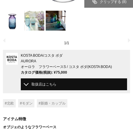
クリップする
(8)
1
/
1
KOSTA BODA
/コスタ ボダ
AURORA
オーロラ フラワーベースS / コスタ ボダ(KOSTA BODA)
カタログ価格
(税抜)
:
¥75,000
取扱店はこちら
#北欧
#モダン
#新婚・カップル
アイテム特徴
オブジェのようなフラワーベース