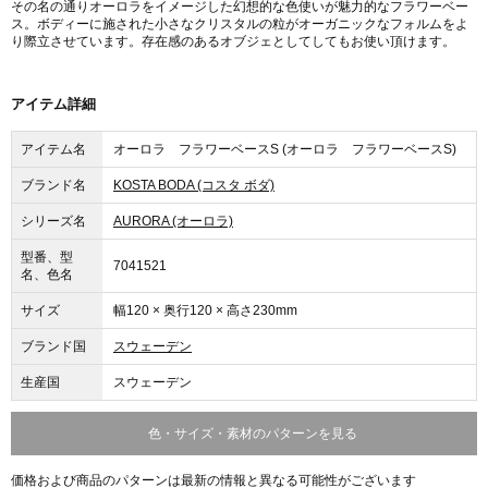
その名の通りオーロラをイメージした幻想的な色使いが魅力的なフラワーベー
ス。ボディーに施された小さなクリスタルの粒がオーガニックなフォルムをよ
り際立させています。存在感のあるオブジェとしてしてもお使い頂けます。
アイテム詳細
アイテム名
オーロラ フラワーベースS (オーロラ フラワーベースS)
ブランド名
KOSTA BODA (コスタ ボダ)
シリーズ名
AURORA (オーロラ)
型番、型
7041521
名、色名
サイズ
幅120 × 奥行120 × 高さ230mm
ブランド国
スウェーデン
生産国
スウェーデン
色・サイズ・素材のパターンを見る
価格および商品のパターンは最新の情報と異なる可能性がございます