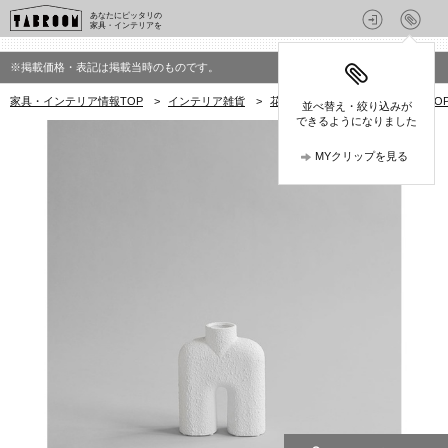
あなたにピッタリの
家具・インテリアを
※掲載価格・表記は掲載当時のものです。
家具・インテリア情報TOP
>
インテリア雑貨
>
花瓶・フラワーベース
>
101 
並べ替え・絞り込みが
できるようになりました
MYクリップを見る